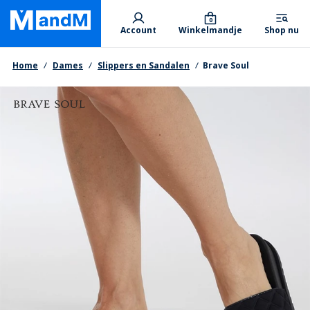
Skip
Primary departments
to
0
Account
Winkelmandje
Shop nu
main
content
Kruimelpad
Home
Dames
Slippers en Sandalen
Brave Soul