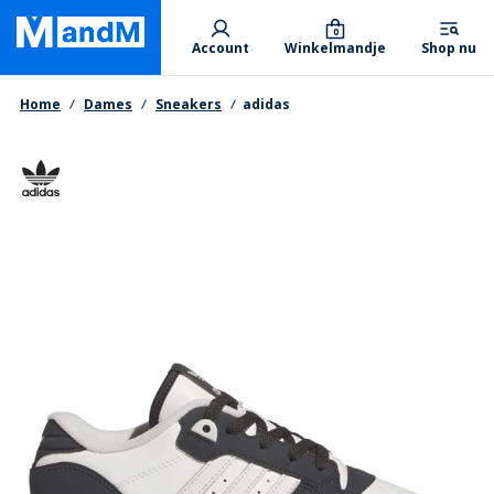
Skip
Primary departments
to
0
Account
Winkelmandje
Shop nu
main
content
Kruimelpad
Home
Dames
Sneakers
adidas