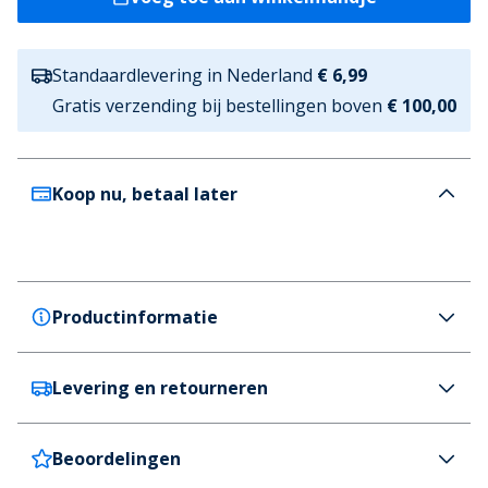
Standaardlevering in Nederland
€ 6,99
Gratis verzending bij bestellingen boven
€ 100,00
Koop nu, betaal later
Productinformatie
Levering en retourneren
adidas Originals
adidas Originals Lage Sneakers Dames
Koolstof/Talk/Wolk Wit
Beoordelingen
Nederland
€6,99 (GRATIS vanaf €100)
Kleur