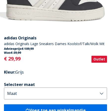
adidas Originals
adidas Originals Lage Sneakers Dames Koolstof/Talk/Wolk Wit
Adviesprijs
€ 109,99
Was
€ 39,99
Current
€ 29,99
Outlet
Kleur
:
Grijs
Selecteer maat
Voeg toe aan winkelmandje