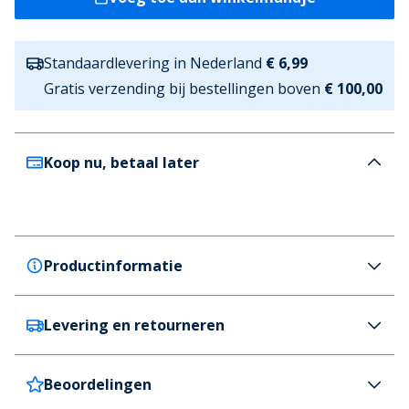
Standaardlevering in Nederland
€ 6,99
Gratis verzending bij bestellingen boven
€ 100,00
Koop nu, betaal later
Productinformatie
Levering en retourneren
adidas
adidas Heren Entrada 22 Short Team Navy Blue
Kleur
Beoordelingen
Nederland
€6,99 (GRATIS vanaf €100)
Marineblauw