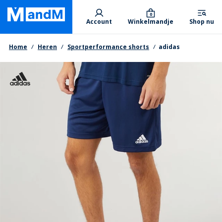
Skip
Primary departments
to
0
Account
Winkelmandje
Shop nu
main
content
Kruimelpad
Home
Heren
Sportperformance shorts
adidas