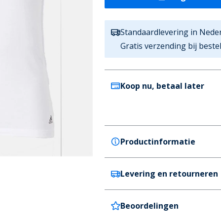
Standaardlevering in Nede
Gratis verzending bij best
Koop nu, betaal later
Productinformatie
Levering en retourneren
adidas
adidas Heren Actief Flex Kat
Kleur
Beoordelingen
Nederland
Wit
Levertijd: 4-5 werkdagen