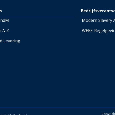
over retourneren.
s
Bedrijfsverantw
andM
Modern Slavery A
n A-Z
WEEE-Regelgevi
ed Levering
Copyrigh