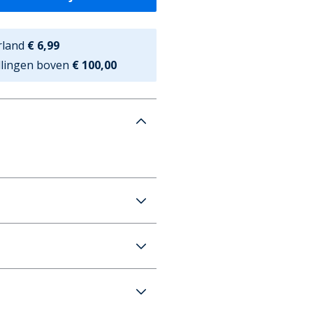
rland
€ 6,99
ellingen boven
€ 100,00
oen Set van 2 Tanktops Wit
€6,99 (GRATIS vanaf €100)