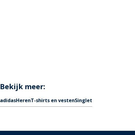
Bekijk meer:
adidas
Heren
T-shirts en vesten
Singlet