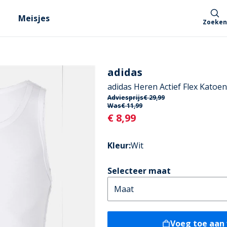
Meisjes
Zoeken
adidas
adidas Heren Actief Flex Katoe
Adviesprijs
€ 29,99
Was
€ 11,99
Current
€ 8,99
Kleur
:
Wit
Selecteer maat
Voeg toe aan