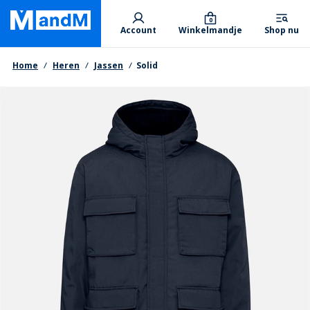
Skip
Primary departments
to
0
Account
Winkelmandje
Shop nu
main
content
Kruimelpad
Home
Heren
Jassen
Solid