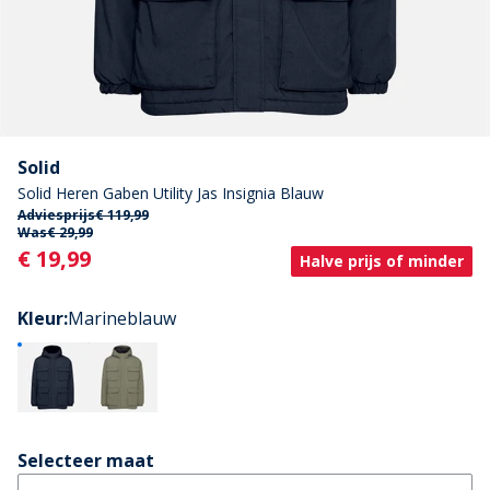
Solid
Solid Heren Gaben Utility Jas Insignia Blauw
Adviesprijs
€ 119,99
Was
€ 29,99
Current
€ 19,99
Halve prijs of minder
Kleur
:
Marineblauw
Selecteer maat