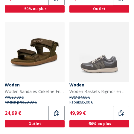
-50% ou plus
Outlet
Woden
Woden
Woden Sandales Cirkeline Enfant 295 Dark Olive
Woden Baskets Rigmor en maille ajourée Femme 051 Dark Grey
PVC
89,99 €
PVC
134,99 €
Ancien prix:
29,99 €
Rabais
85,00 €
Current
Current
24,99 €
49,99 €
Outlet
-50% ou plus