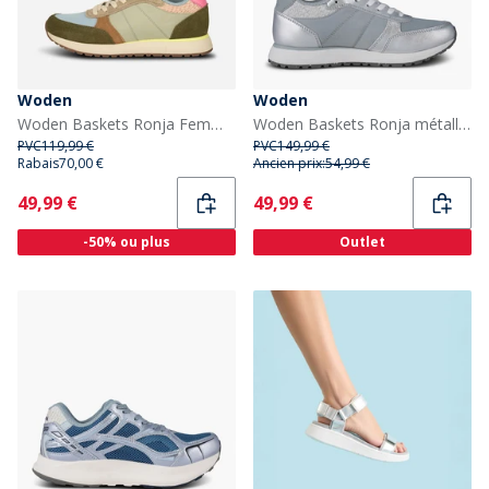
Woden
Woden
Woden Baskets Ronja Femme 189 Stone Multi
Woden Baskets Ronja métallisées Femme 039 Silver
PVC
119,99 €
PVC
149,99 €
Rabais
70,00 €
Ancien prix:
54,99 €
Current
Current
49,99 €
49,99 €
-50% ou plus
Outlet