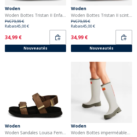
Woden
Woden
Woden Bottes Tristan II Enfant 010 Navy
Woden Bottes Tristan II scintillantes Enfant 045 Gold
PVC
79,99 €
PVC
79,99 €
Rabais
45,00 €
Rabais
45,00 €
Current
Current
34,99 €
34,99 €
Nouveautés
Nouveautés
Woden
Woden
Woden Sandales Louisa Femme 069 Latte
Woden Bottes imperméables en caoutchouc Femme 149 Stone