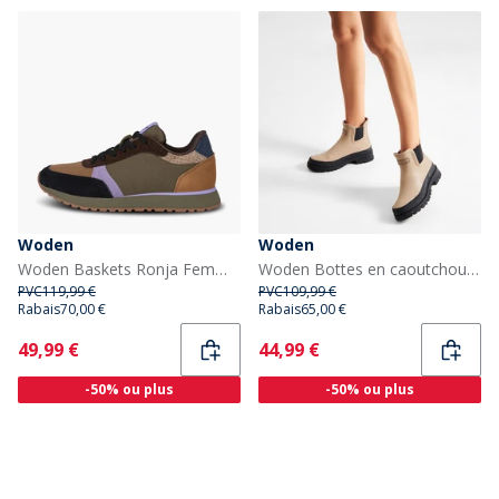
Woden
Woden
Woden Baskets Ronja Femme 214 Dark Olive/Orchid
Woden Bottes en caoutchouc imperméables Liv Femme 852 Coffee Cream
PVC
119,99 €
PVC
109,99 €
Rabais
70,00 €
Rabais
65,00 €
Current
Current
49,99 €
44,99 €
-50% ou plus
-50% ou plus