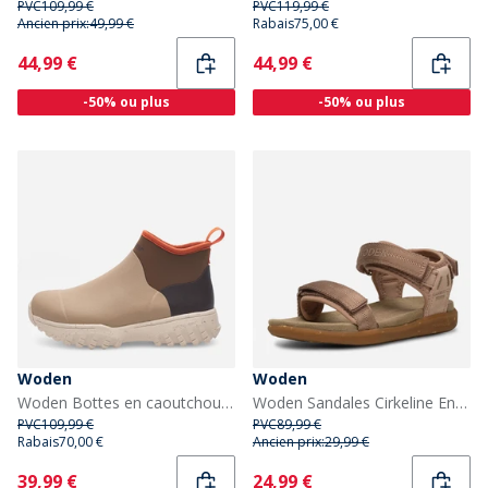
PVC
109,99 €
PVC
119,99 €
Ancien prix:
49,99 €
Rabais
75,00 €
Current
Current
44,99 €
44,99 €
-50% ou plus
-50% ou plus
Woden
Woden
Woden Bottes en caoutchouc imperméables Irene Femme 259 Coffee Cream Multi
Woden Sandales Cirkeline Enfant 800 Dry Rose
PVC
109,99 €
PVC
89,99 €
Rabais
70,00 €
Ancien prix:
29,99 €
Current
Current
39,99 €
24,99 €