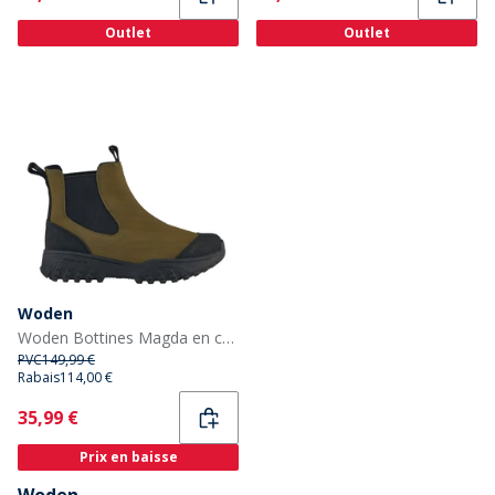
Outlet
Outlet
Woden
Woden Bottines Magda en caoutchouc à bande de roulement 786 Olive Foncé/Noir
PVC
149,99 €
Rabais
114,00 €
Current
35,99 €
Prix en baisse