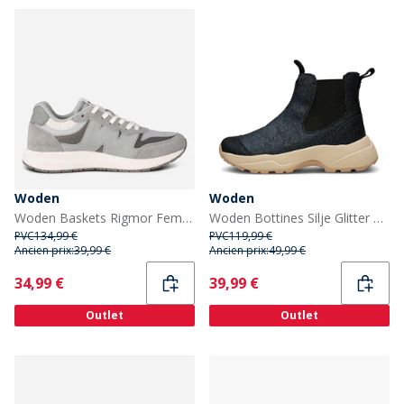
Woden
Woden
Woden Baskets Rigmor Femme 072 Grey Multi
Woden Bottines Silje Glitter Femme Bleu
PVC
134,99 €
PVC
119,99 €
Ancien prix:
39,99 €
Ancien prix:
49,99 €
Current
Current
34,99 €
39,99 €
Outlet
Outlet