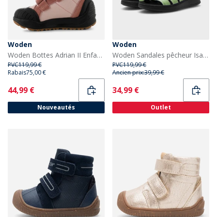
Woden
Woden
Woden Bottes Adrian II Enfant 849 Ballerina
Woden Sandales pêcheur Isabell Femme 278 Matcha
PVC
119,99 €
PVC
119,99 €
Rabais
75,00 €
Ancien prix:
39,99 €
Current
Current
44,99 €
34,99 €
Nouveautés
Outlet