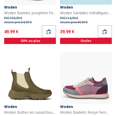
Woden
Woden
Woden Baskets Josephine Femme 522 Ice Blue
Woden Sandales métalliques Femme Ligne 039 Argent
PVC
159,99 €
PVC
114,99 €
Ancien prix:
54,99 €
Ancien prix:
49,99 €
Current
Current
49,99 €
39,99 €
-50% ou plus
Outlet
Woden
Woden
Woden Bottes en caoutchouc imperméables Siri Femme 202 Olive Foncé/Alfalfa
Woden Baskets Ronja Femme 256 Old Rose Multi