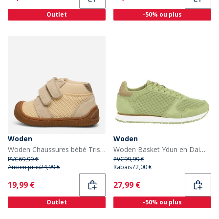
Outlet
-50% ou plus
Woden
Woden
Woden Chaussures bébé Tristan Enfant 939 Shortbread
Woden Basket Ydun en Daim et mesh II Femme 306 Olive poussiéreux
PVC
69,99 €
PVC
99,99 €
Ancien prix:
24,99 €
Rabais
72,00 €
Current
Current
19,99 €
27,99 €
Outlet
-50% ou plus