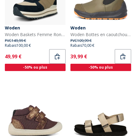
Woden
Woden
Woden Baskets Femme Ronja Plateau 154 Navy Multi
Woden Bottes en caoutchouc Silja Enfant Woden 295 Dark Olive
PVC
149,99 €
PVC
109,99 €
Rabais
100,00 €
Rabais
70,00 €
Current
Current
49,99 €
39,99 €
-50% ou plus
-50% ou plus