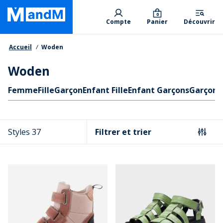
Skip
Primary departments
to
0
Compte
Panier
Découvrir
main
content
Fil d'Ariane
Accueil
Woden
Woden
Liens rapides
Femme
Fille
Garçon
Enfant Fille
Enfant Garçons
Garçons
Styles 37
Filtrer et trier