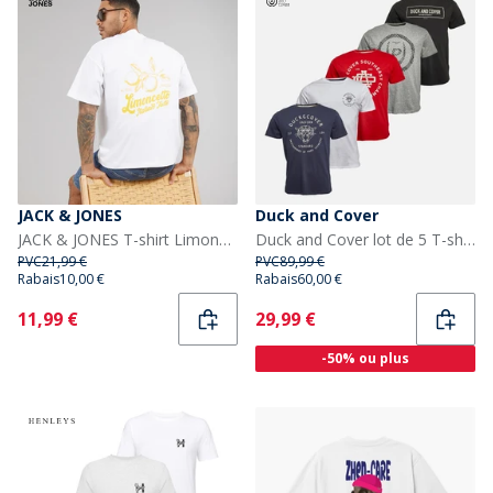
JACK & JONES
Duck and Cover
JACK & JONES T-shirt Limoncello Homme Bright White Limencello
Duck and Cover lot de 5 T-shirts Belvadier Homme Assortis
PVC
21,99 €
PVC
89,99 €
Rabais
10,00 €
Rabais
60,00 €
Current
Current
11,99 €
29,99 €
-50% ou plus