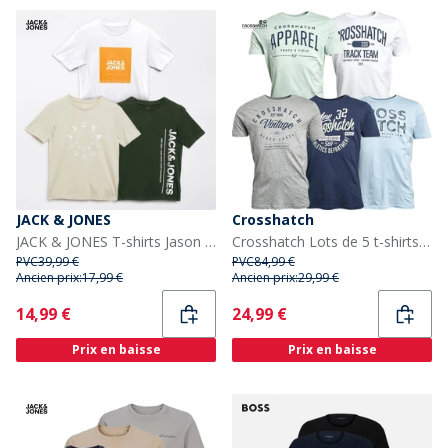
JACK & JONES
Crosshatch
JACK & JONES T-shirts Jason en lot de 3 Garçon Noir
Crosshatch Lots de 5 t-shirts imprimés Homme Mantore, assortis
PVC
39,99 €
PVC
84,99 €
Ancien prix:
17,99 €
Ancien prix:
29,99 €
Current
Current
14,99 €
24,99 €
Prix en baisse
Prix en baisse