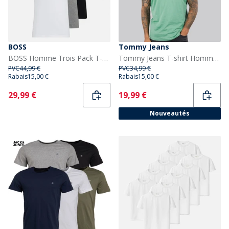
BOSS
Tommy Jeans
BOSS Homme Trois Pack T-shirts Assortis Assorted Pre-Pack
Tommy Jeans T-shirt Homme Logo Linéaire Bahama Green
PVC
44,99 €
PVC
34,99 €
Rabais
15,00 €
Rabais
15,00 €
Current
Current
29,99 €
19,99 €
Nouveautés