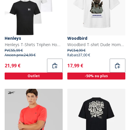
Henleys
Woodbird
Henleys T-Shirts Triphen Homme Multicolore
Woodbird T-shirt Dude Homme Blanc
PVC
55,99 €
PVC
54,99 €
Ancien prix:
24,99 €
Rabais
37,00 €
Current
Current
21,99 €
17,99 €
Outlet
-50% ou plus