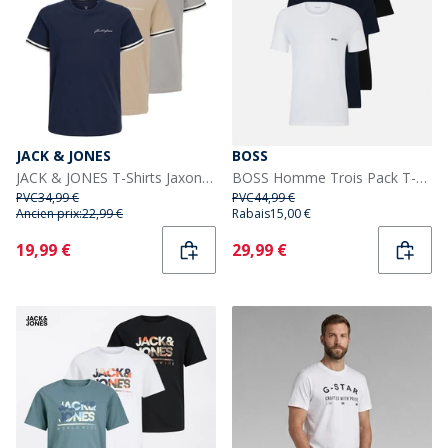
JACK & JONES
BOSS
JACK & JONES T-Shirts Jaxon Garçon Multicolore
BOSS Homme Trois Pack T-shirts Open Miscellaneous
PVC
34,99 €
PVC
44,99 €
Ancien prix:
22,99 €
Rabais
15,00 €
Current
Current
19,99 €
29,99 €