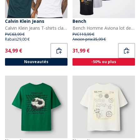
Calvin Klein Jeans
Bench
Calvin Klein Jeans T-shirts classiques Homme - Pacquet Double Bright White/Dark Teal
Bench Homme Aviona lot de 5 T-Shirts Mixed
PVC
63,99 €
PVC
119,99 €
Rabais
29,00 €
Ancien prix:
35,99 €
Current
Current
34,99 €
31,99 €
Nouveautés
-50% ou plus