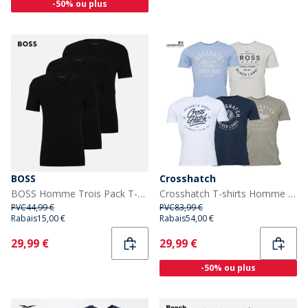
-50% ou plus
BOSS
Crosshatch
BOSS Homme Trois Pack T-shirts Noir
Crosshatch T-shirts Homme Fellmire Pack de 5, Assortis
PVC
44,99 €
PVC
83,99 €
Rabais
15,00 €
Rabais
54,00 €
Current
Current
29,99 €
29,99 €
-50% ou plus