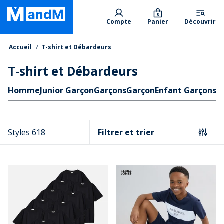
Skip
Primary departments
to
0
Compte
Panier
Découvrir
main
content
Fil d'Ariane
Accueil
T-shirt et Débardeurs
T-shirt et Débardeurs
Liens rapides
Homme
Junior Garçon
Garçons
Garçon
Enfant Garçons
F
Styles 618
Filtrer et trier