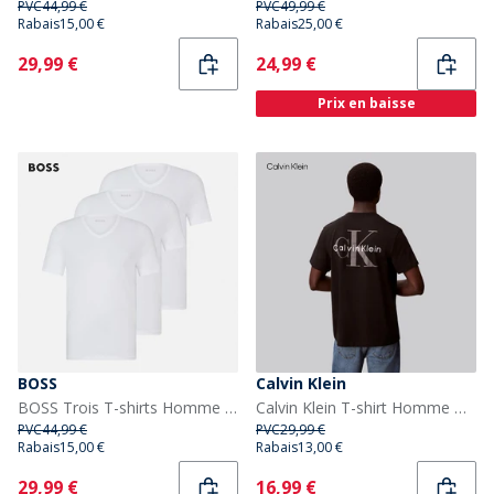
PVC
44,99 €
PVC
49,99 €
Rabais
15,00 €
Rabais
25,00 €
Current
Current
29,99 €
24,99 €
Prix en baisse
BOSS
Calvin Klein
BOSS Trois T-shirts Homme par lot Blanc
Calvin Klein T-shirt Homme Noir
PVC
44,99 €
PVC
29,99 €
Rabais
15,00 €
Rabais
13,00 €
Current
Current
29,99 €
16,99 €