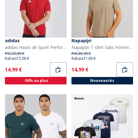
adidas
Napapijri
adidas Hauts de Sport Performants Tiro 23 Homme Rouge
Napapijri T-shirt Salis Homme Fallen Rock
PVC
29,99 €
PVC
35,99 €
Rabais
15,00 €
Rabais
21,00 €
Current
Current
14,99 €
14,99 €
-50% ou plus
Nouveautés