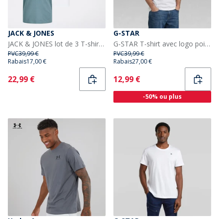
JACK & JONES
G-STAR
JACK & JONES lot de 3 T-shirts Luke Noir Garçon
G-STAR T-shirt avec logo poitrine Homme Blanc
PVC
39,99 €
PVC
39,99 €
Rabais
17,00 €
Rabais
27,00 €
Current
Current
22,99 €
12,99 €
-50% ou plus