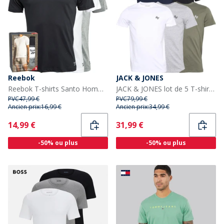
Reebok
JACK & JONES
Reebok T-shirts Santo Homme, lot de 3, Noir/Gris Chiné/blanc
JACK & JONES lot de 5 T-shirts Joseph Homme Marine/Blanc/Gris/Olive Foncé/Noir
PVC
47,99 €
PVC
79,99 €
Ancien prix:
16,99 €
Ancien prix:
34,99 €
Current
Current
14,99 €
31,99 €
-50% ou plus
-50% ou plus