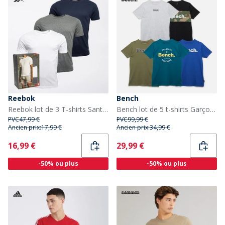
Reebok
Bench
Reebok lot de 3 T-shirts Santo Homme Marine/Gris Chiné/Blanc
Bench lot de 5 t-shirts Garçon Soderb Cobalt/Bleu sarcelle/Gris Chiné/Kaki vert/Noir
PVC
47,99 €
PVC
99,99 €
Ancien prix:
17,99 €
Ancien prix:
34,99 €
Current
Current
16,99 €
29,99 €
-50% ou plus
-50% ou plus