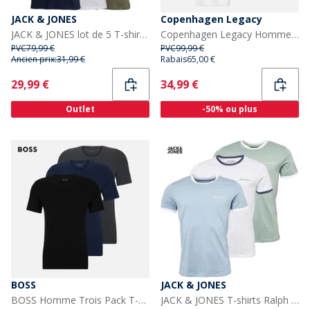
JACK & JONES
Copenhagen Legacy
JACK & JONES lot de 5 T-shirts JXJ Homme Bleu Marine/Blanc/Gris/Khaki/Noir
Copenhagen Legacy Homme Copehagen Legacy Dix Paquets T-shirts Blanc
PVC
79,99 €
PVC
99,99 €
Ancien prix:
31,99 €
Rabais
65,00 €
Current
Current
29,99 €
34,99 €
Outlet
-50% ou plus
BOSS
JACK & JONES
BOSS Homme Trois Pack T-shirts Open Blue
JACK & JONES T-shirts Ralph homme, lot de 3, blanc/Bleu Ashley/vert milieu