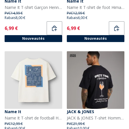
Name It
Name It
Name It T-shirt Garçon Hennry Bosphorus
Name It T-shirt de foot Himas Garçon Cloud Dancer/Football
PVC
14,99 €
PVC
12,99 €
Rabais
8,00 €
Rabais
6,00 €
Current
Current
6,99 €
6,99 €
Nouveautés
Nouveautés
Name It
JACK & JONES
Name It T-shirt de football Himas Garçon Cloud Dancer
JACK & JONES T-shirt Homme Jours Côtiers Noir
PVC
12,99 €
PVC
21,99 €
Rabais
6,00 €
Rabais
10,00 €