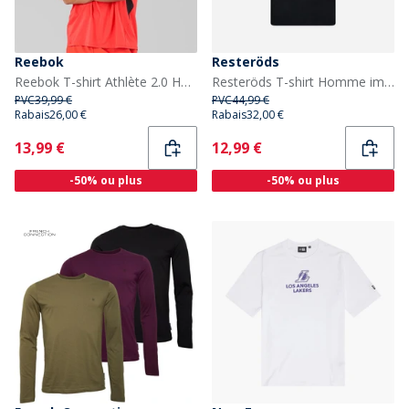
Reebok
Resteröds
Reebok T-shirt Athlète 2.0 Homme Energy Red
Resteröds T-shirt Homme imprimé Tas Noir
PVC
39,99 €
PVC
44,99 €
Rabais
26,00 €
Rabais
32,00 €
Current
Current
13,99 €
12,99 €
-50% ou plus
-50% ou plus