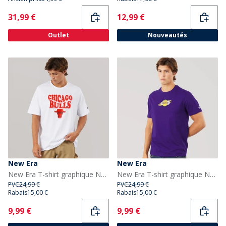
Current
Current
31,99 €
12,99 €
Outlet
Nouveautés
New Era
New Era
New Era T-shirt graphique NBA Chicago Bulls Homme Whi
New Era T-shirt graphique NBA Homme Los Angeles Lakers Trp
PVC
24,99 €
PVC
24,99 €
Rabais
15,00 €
Rabais
15,00 €
Current
Current
9,99 €
9,99 €