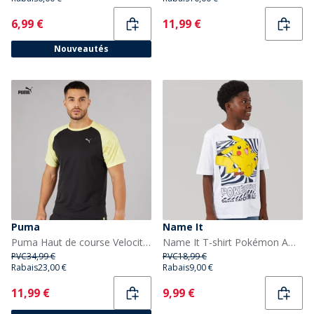
Current
Current
6,99 €
11,99 €
Nouveautés
Puma
Name It
Puma Haut de course Velocity Marble Homme Noir/Jaune
Name It T-shirt Pokémon Amish Garçon Bright White
PVC
34,99 €
PVC
18,99 €
Rabais
23,00 €
Rabais
9,00 €
Current
Current
11,99 €
9,99 €