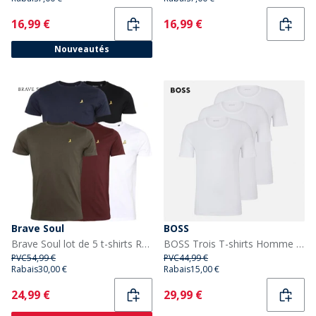
Current
Current
16,99 €
16,99 €
Nouveautés
Brave Soul
BOSS
Brave Soul lot de 5 t-shirts Russel Homme Noir/Blanc/Marine/Kaki/Bordeaux
BOSS Trois T-shirts Homme par lot Blanc
PVC
54,99 €
PVC
44,99 €
Rabais
30,00 €
Rabais
15,00 €
Current
Current
24,99 €
29,99 €