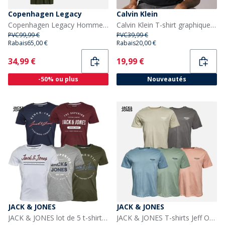
Copenhagen Legacy
Calvin Klein
Copenhagen Legacy Homme Copehagen Legacy Dix Paquets T-shirts Multi
Calvin Klein T-shirt graphique de sport Homme Noir
PVC
99,99 €
PVC
39,99 €
Rabais
65,00 €
Rabais
20,00 €
Current
Current
34,99 €
19,99 €
-50% ou plus
Nouveautés
JACK & JONES
JACK & JONES
JACK & JONES lot de 5 t-shirts à col rond homme, style urbain, olive nuit/blanc/Gris Chiné Clair/Bleu Marine
JACK & JONES T-shirts Jeff Orion homme, lot de 5 - Clair de lune/Château de roche/Printemps de montagne/Amande corail/Vert iceberg