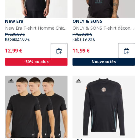
New Era
ONLY & SONS
New Era T-shirt Homme Chicago White Sox Noir
ONLY & SONS T-shirt décontracté Tristan Homme Noir/Veni
PVC
39,99 €
PVC
20,99 €
Rabais
27,00 €
Rabais
9,00 €
Current
Current
12,99 €
11,99 €
-50% ou plus
Nouveautés