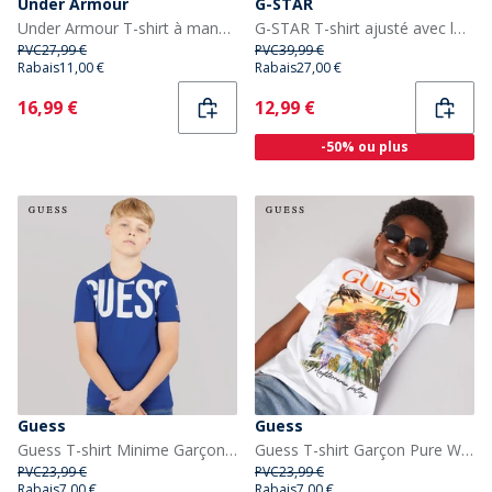
Under Armour
G-STAR
Under Armour T-shirt à manches courtes Sportstyle UA homme, poitrine gauche, Castlerock/Noir
G-STAR T-shirt ajusté avec logo Homme Blanc
PVC
27,99 €
PVC
39,99 €
Rabais
11,00 €
Rabais
27,00 €
Current
Current
16,99 €
12,99 €
-50% ou plus
Guess
Guess
Guess T-shirt Minime Garçon Florescent Blue
Guess T-shirt Garçon Pure White
PVC
23,99 €
PVC
23,99 €
Rabais
7,00 €
Rabais
7,00 €