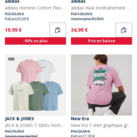
adidas
adidas
adidas Homme Confort Flex Coton Trois Pack T-shirts Col Ras du Cou Noir
adidas Haut d'entraînement professionnel FCB FC Bayern Munich Homme Noir
PVC
39,99 €
PVC
109,99 €
Rabais
20,00 €
Ancien prix:
39,99 €
Current
Current
19,99 €
34,99 €
-50% ou plus
Prix en baisse
JACK & JONES
New Era
JACK & JONES T-Shirts Homme Multicolore
New Era T-shirt graphique graffiti Homme Fpk
PVC
79,99 €
PVC
29,99 €
Ancien prix:
34,99 €
Rabais
17,00 €