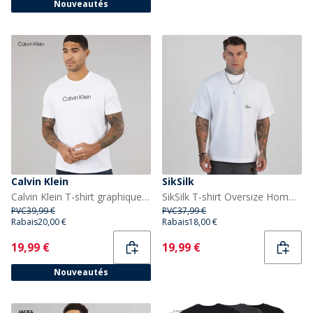
Nouveautés
Calvin Klein
SikSilk
Calvin Klein T-shirt graphique de sport Homme Bright White
SikSilk T-shirt Oversize Homme Blanc
PVC
39,99 €
PVC
37,99 €
Rabais
20,00 €
Rabais
18,00 €
Current
Current
19,99 €
19,99 €
Nouveautés