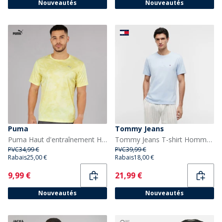
Nouveautés
Nouveautés
Puma
Tommy Jeans
Puma Haut d'entraînement Homme Train All Day imprimé marbre Gold Moon
Tommy Jeans T-shirt Homme avec broderie drapeau Sky Blue
PVC
34,99 €
PVC
39,99 €
Rabais
25,00 €
Rabais
18,00 €
Current
Current
9,99 €
21,99 €
Nouveautés
Nouveautés