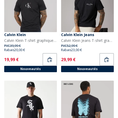
Calvin Klein
Calvin Klein Jeans
Calvin Klein T-shirt graphique mono à manches courtes et délavées Homme Noir
Calvin Klein Jeans T-shirt graphique Homme 20S March Noir
PVC
39,99 €
PVC
52,99 €
Rabais
20,00 €
Rabais
23,00 €
Current
Current
19,99 €
29,99 €
Nouveautés
Nouveautés