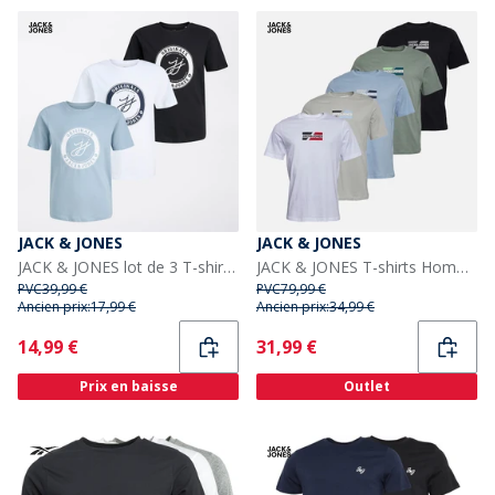
JACK & JONES
JACK & JONES
JACK & JONES lot de 3 T-shirts Theo Multicolore Garçon
JACK & JONES T-shirts Homme Slash Cinque Pezzi Bright White/Noir/Cashmere Blue/Iceberg Green/Glacier Grey
PVC
39,99 €
PVC
79,99 €
Ancien prix:
17,99 €
Ancien prix:
34,99 €
Current
Current
14,99 €
31,99 €
Prix en baisse
Outlet