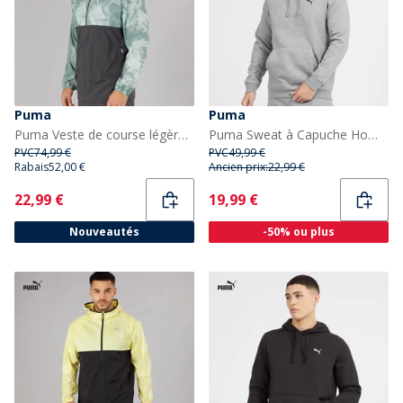
Puma
Puma
Puma Veste de course légère homme, motif marbre Gris/Bleu
Puma Sweat à Capuche Homme Logo Petit Gris Chiné
PVC
74,99 €
PVC
49,99 €
Rabais
52,00 €
Ancien prix:
22,99 €
Current
Current
22,99 €
19,99 €
Nouveautés
-50% ou plus