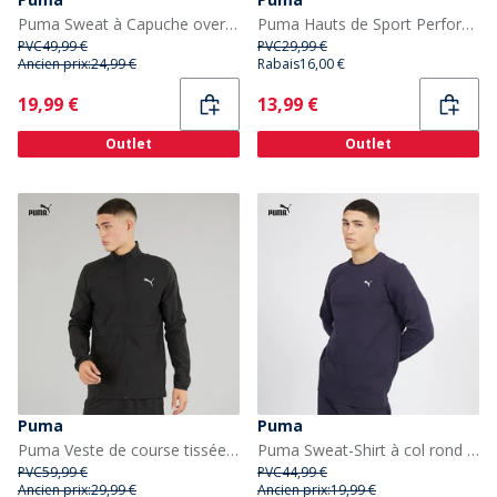
Puma Sweat à Capuche oversize essentiel Femme Plum Haze
Puma Hauts de Sport Performants teamRISE Garçon Rouge
PVC
49,99 €
PVC
29,99 €
Ancien prix:
24,99 €
Rabais
16,00 €
Current
Current
19,99 €
13,99 €
Outlet
Outlet
Puma
Puma
Puma Veste de course tissée favorite Homme Puma Noir
Puma Sweat-Shirt à col rond avec petit logo Essentials Homme - Bleu Marine
PVC
59,99 €
PVC
44,99 €
Ancien prix:
29,99 €
Ancien prix:
19,99 €