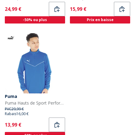
Current
Current
24,99 €
15,99 €
-50% ou plus
Prix en baisse
Puma
Puma Hauts de Sport Performants teamRISE Garçon Bleu
PVC
29,99 €
Rabais
16,00 €
Current
13,99 €