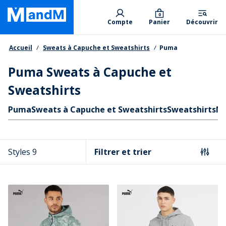
Skip
Primary departments
to
0
Compte
Panier
Découvrir
main
content
Fil d'Ariane
Accueil
Sweats à Capuche et Sweatshirts
Puma
Puma Sweats à Capuche et
Sweatshirts
Liens rapides
Puma
Sweats à Capuche et Sweatshirts
Sweatshirts
Ne
Styles 9
Filtrer et trier