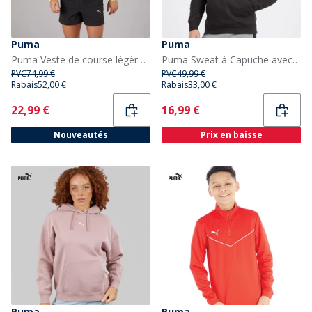
Puma
Puma
Puma Veste de course légère homme, motif marbre Noir/Jaune
Puma Sweat à Capuche avec petit logo Essentials Puma Noir homme
PVC
74,99 €
PVC
49,99 €
Rabais
52,00 €
Rabais
33,00 €
Current
Current
22,99 €
16,99 €
Nouveautés
Prix en baisse
Puma
Puma