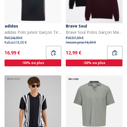
adidas
Brave Soul
adidas Polo Junior Garçon Tiro 24 Compétition Noir/Team Dark Grey
Brave Soul Polos Garçon Manches Longues Pacquet Double Multi
PVC
34,99 €
PVC
57,99 €
Rabais
18,00 €
Ancien prix:
16,99 €
Current
Current
16,99 €
12,99 €
-50% ou plus
-50% ou plus