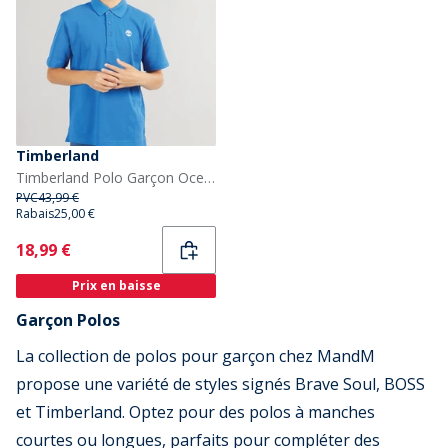
Timberland
Timberland Polo Garçon Oceania
PVC
43,99 €
Rabais
25,00 €
Current
18,99 €
Prix en baisse
Garçon Polos
La collection de polos pour garçon chez MandM
propose une variété de styles signés Brave Soul, BOSS
et Timberland. Optez pour des polos à manches
courtes ou longues, parfaits pour compléter des