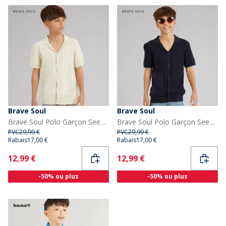
Brave Soul
Brave Soul
Brave Soul Polo Garçon Seeger Ecru Marl
Brave Soul Polo Garçon Seeger Navy
PVC
29,99 €
PVC
29,99 €
Rabais
17,00 €
Rabais
17,00 €
Current
Current
12,99 €
12,99 €
-50% ou plus
-50% ou plus