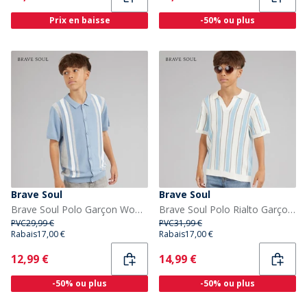
Prix en baisse
-50% ou plus
Brave Soul
Brave Soul
Brave Soul Polo Garçon Woodhay Steel Blue
Brave Soul Polo Rialto Garçon Cream/Pale Blue/Lt Grey
PVC
29,99 €
PVC
31,99 €
Rabais
17,00 €
Rabais
17,00 €
Current
Current
12,99 €
14,99 €
-50% ou plus
-50% ou plus