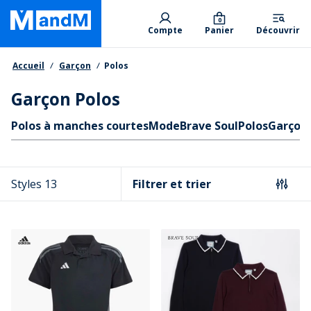
Skip
Primary departments
to
0
Compte
Panier
Découvrir
main
content
Fil d'Ariane
Accueil
Garçon
Polos
Garçon Polos
Liens rapides
Polos à manches courtes
Mode
Brave Soul
Polos
Garçon
Styles 13
Filtrer et trier