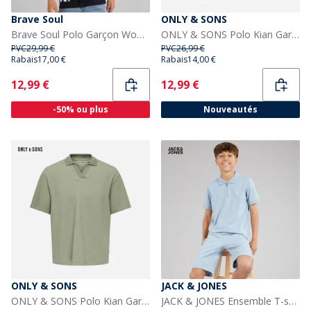
Brave Soul
ONLY & SONS
Brave Soul Polo Garçon Woodhay Navy
ONLY & SONS Polo Kian Garçon Sedona Sage
PVC
29,99 €
PVC
26,99 €
Rabais
17,00 €
Rabais
14,00 €
Current
Current
12,99 €
12,99 €
-50% ou plus
Nouveautés
ONLY & SONS
JACK & JONES
ONLY & SONS Polo Kian Garçon Seagrass
JACK & JONES Ensemble T-shirt à fermeture éclair basique et short Garçon Ashley Blue