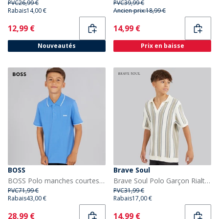
PVC
26,99 €
PVC
39,99 €
Rabais
14,00 €
Ancien prix:
18,99 €
Current
Current
12,99 €
14,99 €
Nouveautés
Prix en baisse
BOSS
Brave Soul
BOSS Polo manches courtes Garçon Navy
Brave Soul Polo Garçon Rialto Crème/Vert Clair/Vert Moyen Cream/Lt Green/Mid Green
PVC
71,99 €
PVC
31,99 €
Rabais
43,00 €
Rabais
17,00 €
Current
Current
28,99 €
14,99 €