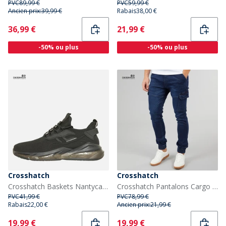
PVC
89,99 €
PVC
59,99 €
Ancien prix:
39,99 €
Rabais
38,00 €
Current
Current
36,99 €
21,99 €
-50% ou plus
-50% ou plus
Crosshatch
Crosshatch
Crosshatch Baskets Nantycaws Homme Noir
Crosshatch Pantalons Cargo Malimore Homme Jean Revers Lavage Foncé
PVC
41,99 €
PVC
78,99 €
Rabais
22,00 €
Ancien prix:
21,99 €
Current
Current
19,99 €
19,99 €