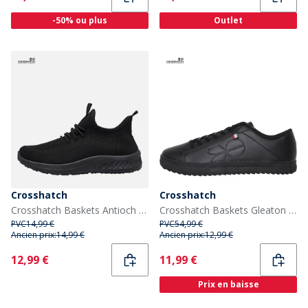
-50% ou plus
Outlet
Crosshatch
Crosshatch
Crosshatch Baskets Antioch Femme Black Mono
Crosshatch Baskets Gleaton Homme Noir Mono
PVC
14,99 €
PVC
54,99 €
Ancien prix:
14,99 €
Ancien prix:
12,99 €
Current
Current
12,99 €
11,99 €
Prix en baisse