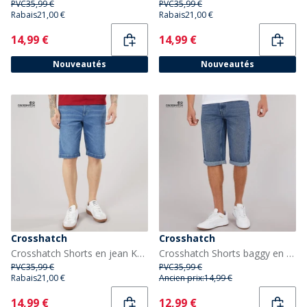
PVC
35,99 €
PVC
35,99 €
Rabais
21,00 €
Rabais
21,00 €
Current
Current
14,99 €
14,99 €
Nouveautés
Nouveautés
Crosshatch
Crosshatch
Crosshatch Shorts en jean Kamaline Homme Mid Wash
Crosshatch Shorts baggy en denim délavé Tillforth homme
PVC
35,99 €
PVC
35,99 €
Rabais
21,00 €
Ancien prix:
14,99 €
Current
Current
14,99 €
12,99 €