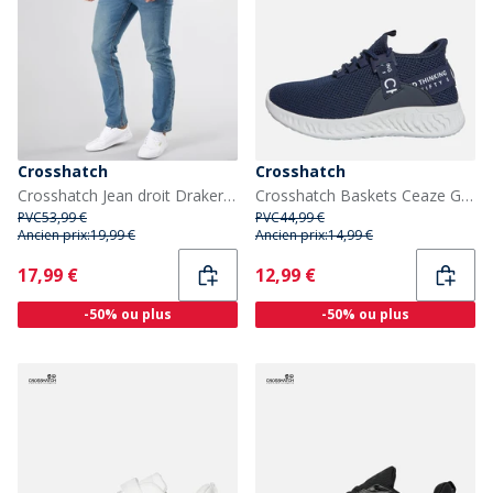
Crosshatch
Crosshatch
Crosshatch Jean droit Draker Homme délavé Clair
Crosshatch Baskets Ceaze Garçon junior, Marine
PVC
53,99 €
PVC
44,99 €
Ancien prix:
19,99 €
Ancien prix:
14,99 €
Current
Current
17,99 €
12,99 €
-50% ou plus
-50% ou plus