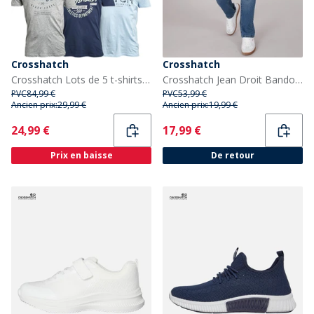
Crosshatch
Crosshatch
Crosshatch Lots de 5 t-shirts imprimés Homme Mantore, assortis
Crosshatch Jean Droit Bandol Homme Bleu
PVC
84,99 €
PVC
53,99 €
Ancien prix:
29,99 €
Ancien prix:
19,99 €
Current
Current
24,99 €
17,99 €
Prix en baisse
De retour