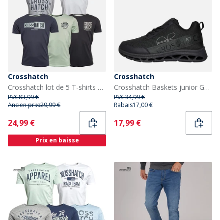
Crosshatch
Crosshatch
Crosshatch lot de 5 T-shirts Homme Logotime Noir/Blanc/Marine/Menthe/Gris Chiné
Crosshatch Baskets junior Garçon Jesmond Black Mono
PVC
83,99 €
PVC
34,99 €
Ancien prix:
29,99 €
Rabais
17,00 €
Current
Current
24,99 €
17,99 €
Prix en baisse