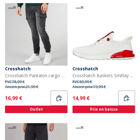
Crosshatch
Crosshatch
Crosshatch Pantalon cargo Malimore en jean Homme avec revers, Noir délavé
Crosshatch Baskets Smitlay Homme Blanc/Rouge
PVC
78,99 €
PVC
69,99 €
Ancien prix:
21,99 €
Ancien prix:
19,99 €
Current
Current
16,99 €
14,99 €
Outlet
Prix en baisse