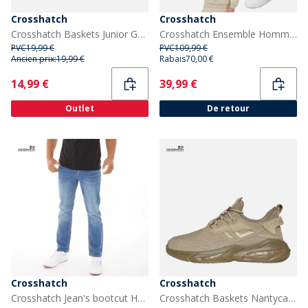
Crosshatch
Crosshatch
Crosshatch Baskets Junior Garçon Chiltern Sand
Crosshatch Ensemble Homme T-Shirt à Capuche Chemberry et Pantalon de Jogging à Ourlet Ouvert Pierre/Bordeaux
PVC
19,99 €
PVC
109,99 €
Ancien prix:
19,99 €
Rabais
70,00 €
Current
Current
14,99 €
39,99 €
Outlet
De retour
Crosshatch
Crosshatch
Crosshatch Jean's bootcut Homme Stone Wash
Crosshatch Baskets Nantycaws Homme Stone