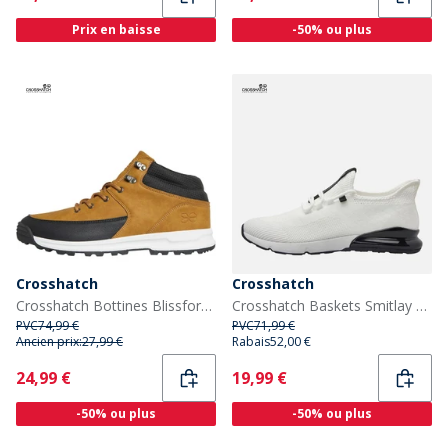
Prix en baisse
-50% ou plus
Crosshatch
Crosshatch
Crosshatch Bottines Blissford Homme marron
Crosshatch Baskets Smitlay Homme Blanc/Noir
PVC
74,99 €
PVC
71,99 €
Ancien prix:
27,99 €
Rabais
52,00 €
Current
Current
24,99 €
19,99 €
-50% ou plus
-50% ou plus