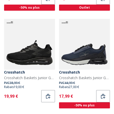
-50% ou plus
Outlet
Crosshatch
Crosshatch
Crosshatch Baskets Junior Garçon Chiltern Black Mono
Crosshatch Baskets Junior Garçon Smitlay II Navy/Noir
PVC
38,99 €
PVC
44,99 €
Rabais
19,00 €
Rabais
27,00 €
Current
Current
19,99 €
17,99 €
-50% ou plus