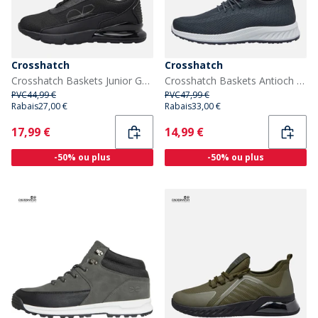
Crosshatch
Crosshatch
Crosshatch Baskets Junior Garçon Smitlay II Black Mono
Crosshatch Baskets Antioch Homme Gris
PVC
44,99 €
PVC
47,99 €
Rabais
27,00 €
Rabais
33,00 €
Current
Current
17,99 €
14,99 €
-50% ou plus
-50% ou plus