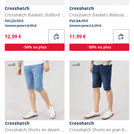
Crosshatch
Crosshatch
Crosshatch Baskets Stafford Bébé Blanc Mono
Crosshatch Baskets Rideout Garçon Marine
PVC
29,99 €
PVC
44,99 €
Ancien prix:
14,99 €
Ancien prix:
12,99 €
Current
Current
12,99 €
11,99 €
-50% ou plus
-50% ou plus
Crosshatch
Crosshatch
Crosshatch Shorts en denim Hammersmith Homme Light Wash
Crosshatch Shorts en jean Kamaline Homme Dark Wash