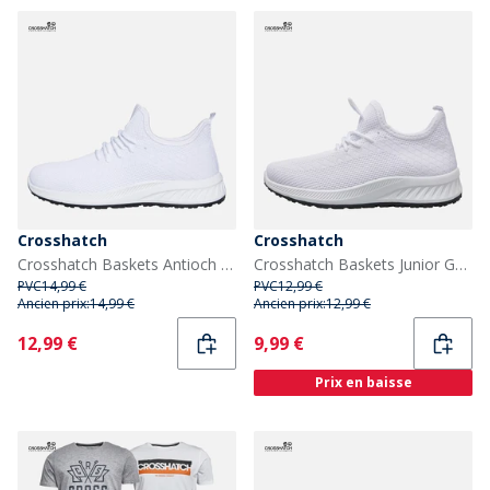
Crosshatch
Crosshatch
Crosshatch Baskets Antioch Homme Blanc
Crosshatch Baskets Junior Garçon Antioch Blanc
PVC
14,99 €
PVC
12,99 €
Ancien prix:
14,99 €
Ancien prix:
12,99 €
Current
Current
12,99 €
9,99 €
Prix en baisse