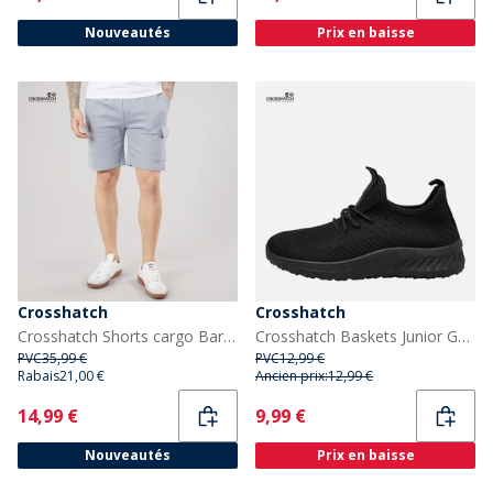
Nouveautés
Prix en baisse
Crosshatch
Crosshatch
Crosshatch Shorts cargo Bardon Homme Steel Blue
Crosshatch Baskets Junior Garçon Antioch Black Mono
PVC
35,99 €
PVC
12,99 €
Rabais
21,00 €
Ancien prix:
12,99 €
Current
Current
14,99 €
9,99 €
Nouveautés
Prix en baisse