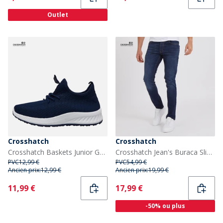
Outlet
Crosshatch
Crosshatch
Crosshatch Baskets Junior Garçon Antioch Navy
Crosshatch Jean's Buraca Slim Fit Denim Foncé homme
PVC
12,99 €
PVC
54,99 €
Ancien prix:
12,99 €
Ancien prix:
19,99 €
Current
Current
11,99 €
17,99 €
-50% ou plus