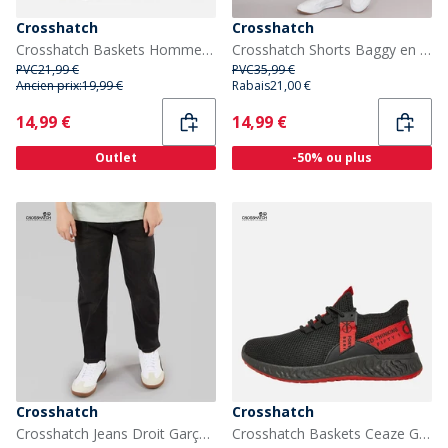
Crosshatch
Crosshatch
Crosshatch Baskets Homme Smitlay II Navy/Noir
Crosshatch Shorts Baggy en denim Tillforth Homme Délavage Clair
PVC
21,99 €
PVC
35,99 €
Ancien prix:
19,99 €
Rabais
21,00 €
Current
Current
14,99 €
14,99 €
Outlet
-50% ou plus
Crosshatch
Crosshatch
Crosshatch Jeans Droit Garçon Noir Lavé
Crosshatch Baskets Ceaze Garçon Multicolore