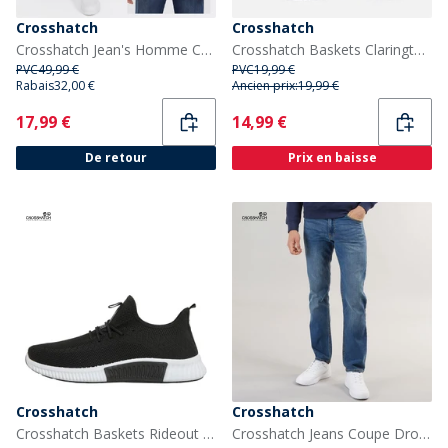
Crosshatch
Crosshatch
Crosshatch Jean's Homme Coupe Droite Denim Foncé
Crosshatch Baskets Clarington Homme Black Mono
PVC
49,99 €
PVC
19,99 €
Rabais
32,00 €
Ancien prix:
19,99 €
Current
Current
17,99 €
14,99 €
De retour
Prix en baisse
Crosshatch
Crosshatch
Crosshatch Baskets Rideout CH Homme Noir
Crosshatch Jeans Coupe Droite Chas Homme Délavage Moyen