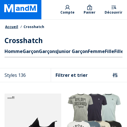
Skip
Primary departments
to
0
Compte
Panier
Découvrir
main
content
Fil d'Ariane
Accueil
Crosshatch
Crosshatch
Liens rapides
Homme
Garçon
Garçons
Junior Garçon
Femme
Fille
Filles
Styles 136
Filtrer et trier