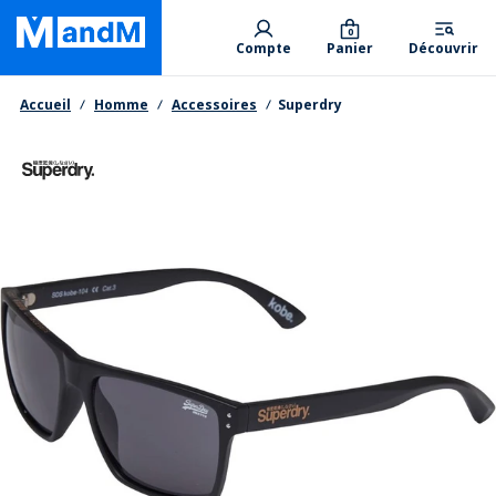
Skip
Primary departments
to
0
Compte
Panier
Découvrir
main
content
Fil d'Ariane
Accueil
Homme
Accessoires
Superdry