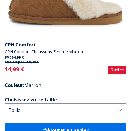
CPH Comfort
CPH Comfort Chaussons Femme Marron
PVC
54,99 €
Ancien prix:
19,99 €
Current
14,99 €
Outlet
Couleur
:
Marron
Choisissez votre taille
Ajouter au panier