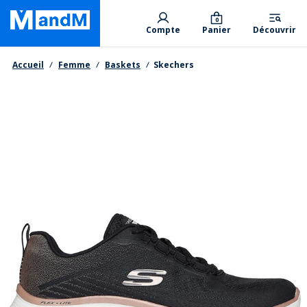
Skip
Primary departments
to
0
Compte
Panier
Découvrir
main
content
Fil d'Ariane
Accueil
Femme
Baskets
Skechers