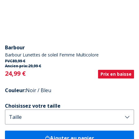
Barbour
Barbour Lunettes de soleil Femme Multicolore
PVC
89,99 €
Ancien prix:
29,99 €
Current
24,99 €
Prix en baisse
Couleur
:
Noir / Bleu
Choisissez votre taille
Ajouter au panier