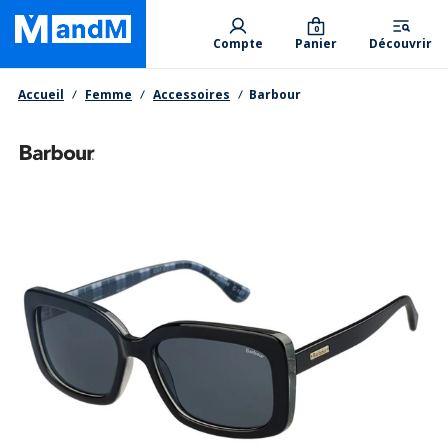
Skip
Primary departments
to
0
Compte
Panier
Découvrir
main
content
Fil d'Ariane
Accueil
Femme
Accessoires
Barbour