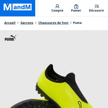
Skip
Primary departments
to
0
Compte
Panier
Découvrir
main
content
Fil d'Ariane
Accueil
Garçons
Chaussures de foot
Puma