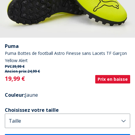
Puma
Puma Bottes de football Astro Finesse sans Lacets TF Garçon
Yellow Alert
PVC
39,99 €
Ancien prix:
24,99 €
Current
19,99 €
Prix en baisse
Couleur
:
Jaune
Choisissez votre taille