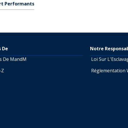
rt Performants
s De
Notre Responsab
os De MandM
Loi Sur L'Esclav
A-Z
Réglementation