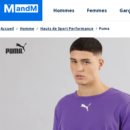
Skip
Primary departments
to
Hommes
Femmes
Gar
main
content
Fil d'Ariane
Accueil
Homme
Hauts de Sport Performance
Puma