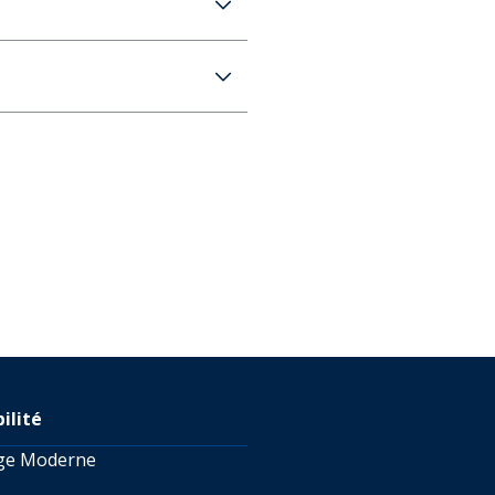
rformants teamRISE
RATUITE dès 100 € d'achat)
s 4 jours
RATUITE dès 100 € d'achat)
s 4 jours
lais de livraison peuvent être plus
de serrage interne.
dité.
uette de retour au prix de
12,99 € pour la Belgique sur
s pouvez également vistez
 en savoir plus sur les
té de retour.
ilité
age Moderne