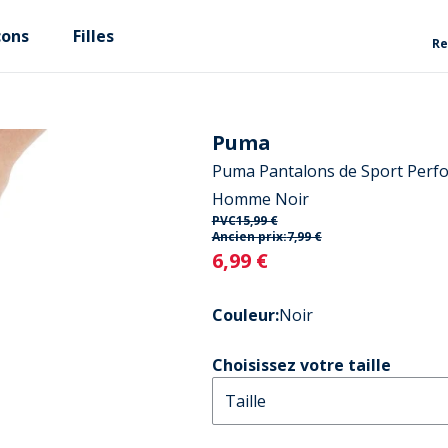
çons
Filles
Re
Puma
Puma Pantalons de Sport Perf
Homme Noir
PVC
15,99 €
Ancien prix:
7,99 €
Current
6,99 €
Couleur
:
Noir
Choisissez votre taille