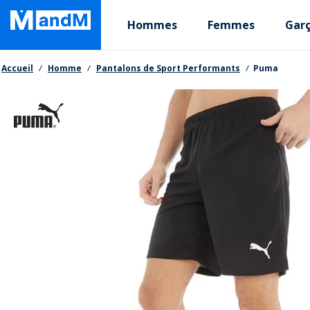
Skip
Primary departments
to
Hommes
Femmes
Gar
main
content
Fil d'Ariane
Accueil
Homme
Pantalons de Sport Performants
Puma