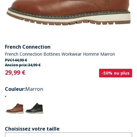
French Connection
French Connection Bottines Workwear Homme Marron
PVC
144,99 €
Ancien prix:
34,99 €
Current
29,99 €
-50% ou plus
Couleur
:
Marron
Choisissez votre taille