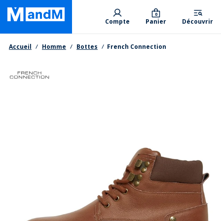
Skip
Primary departments
to
0
Compte
Panier
Découvrir
main
content
Fil d'Ariane
Accueil
Homme
Bottes
French Connection