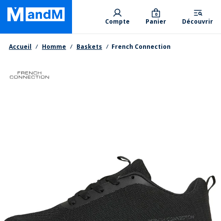
Skip
Primary departments
to
0
Compte
Panier
Découvrir
main
content
Fil d'Ariane
Accueil
Homme
Baskets
French Connection