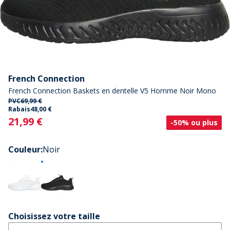
French Connection
French Connection Baskets en dentelle V5 Homme Noir Mono
PVC
69,99 €
Rabais
48,00 €
Current
21,99 €
-50% ou plus
Couleur
:
Noir
Choisissez votre taille