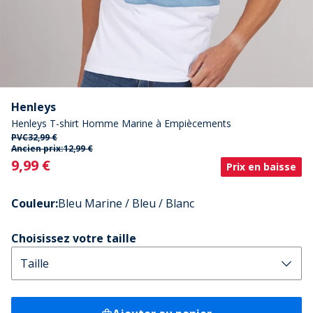
Henleys
Henleys T-shirt Homme Marine à Empiècements
PVC
32,99 €
Ancien prix:
12,99 €
Current
9,99 €
Prix en baisse
Couleur
:
Bleu Marine / Bleu / Blanc
Choisissez votre taille