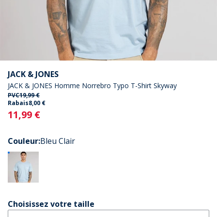
JACK & JONES
JACK & JONES Homme Norrebro Typo T-Shirt Skyway
PVC
19,99 €
Rabais
8,00 €
Current
11,99 €
Couleur
:
Bleu Clair
Choisissez votre taille