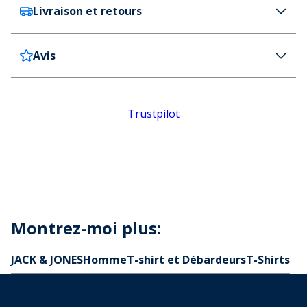
Livraison et retours
JACK & JONES
JACK & JONES Homme Norrebro Typo T-Shirt
Skyway
Avis
France
8,99€ (GRATUITE dès 100 € d'achat)
Couleur
La livraison s’effectue dans les 4 jours
Bleu Clair
Belgique
7,99€ (GRATUITE dès 100 € d'achat)
Détail d'article
La livraison s’effectue dans les 4 jours
Patch marque.
Trustpilot
Delivery Information
50% coton transitionnel 40% coton 10% coton
A l'exception des jours fériés où les délais de livraison peuvent être
plus longs.
recyclé.
Returns
Encolure côtelée.
Ourlet droit.
Vous pouvez acheter une étiquette de retour au
Instructions spéciales
prix de 10,99 € pour la France et de 12,99 € pour la
Lavage en machine à 30°C.
Belgique sur notre portail de retour. Vous pouvez
Montrez-moi plus:
Code
également vistez notre
portail de retours
pour en
JJ33840
JACK & JONES
Homme
T-shirt et Débardeurs
T-Shirts
savoir plus sur les démarches à suivre et la facilité
de retour.