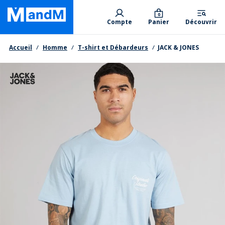
Skip
Primary departments
to
0
Compte
Panier
Découvrir
main
content
Fil d'Ariane
Accueil
Homme
T-shirt et Débardeurs
JACK & JONES