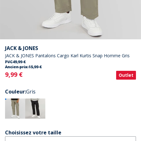
JACK & JONES
JACK & JONES Pantalons Cargo Karl Kurtis Snap Homme Gris
PVC
49,99 €
Ancien prix:
15,99 €
Current
9,99 €
Outlet
Couleur
:
Gris
Choisissez votre taille