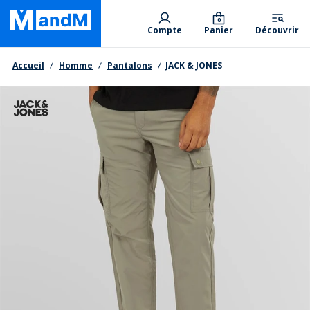
Skip
Primary departments
to
0
Compte
Panier
Découvrir
main
content
Fil d'Ariane
Accueil
Homme
Pantalons
JACK & JONES