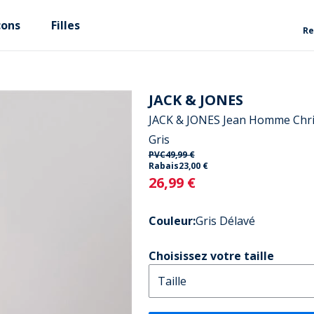
çons
Filles
Re
JACK & JONES
JACK & JONES Jean Homme Chri
Gris
PVC
49,99 €
Rabais
23,00 €
Current
26,99 €
Couleur
:
Gris Délavé
Choisissez votre taille