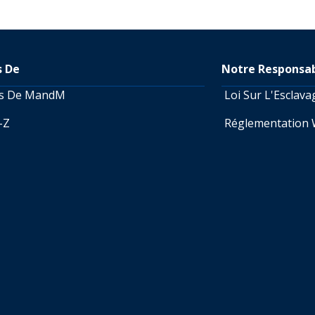
s De
Notre Responsab
os De MandM
Loi Sur L'Esclav
A-Z
Réglementation