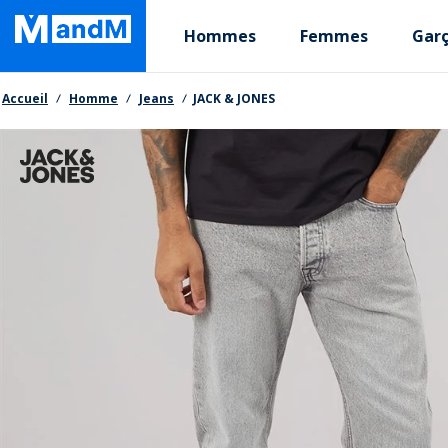
Skip
Primary departments
to
Hommes
Femmes
Gar
main
content
Fil d'Ariane
Accueil
Homme
Jeans
JACK & JONES