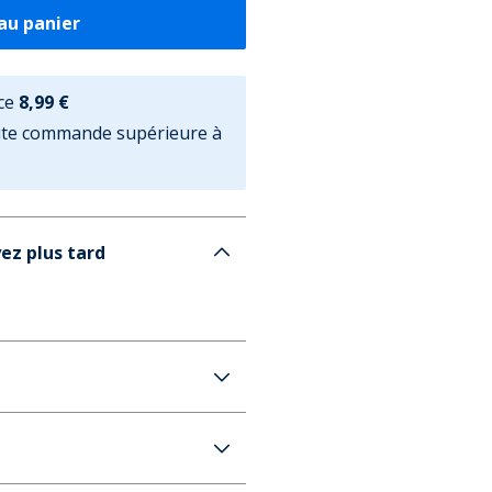
au panier
ce
8,99 €
oute commande supérieure à
ez plus tard
ris Sq 051 Coupe