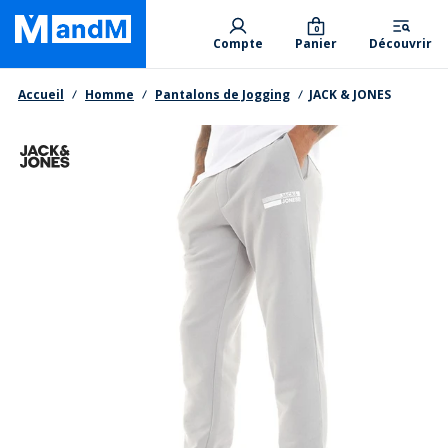
Skip
Primary departments
to
0
Compte
Panier
Découvrir
main
content
Fil d'Ariane
Accueil
Homme
Pantalons de Jogging
JACK & JONES