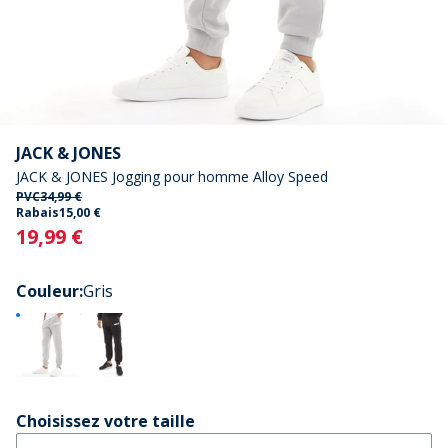
JACK & JONES
JACK & JONES Jogging pour homme Alloy Speed
PVC
34,99 €
Rabais
15,00 €
Current
19,99 €
Couleur
:
Gris
Choisissez votre taille