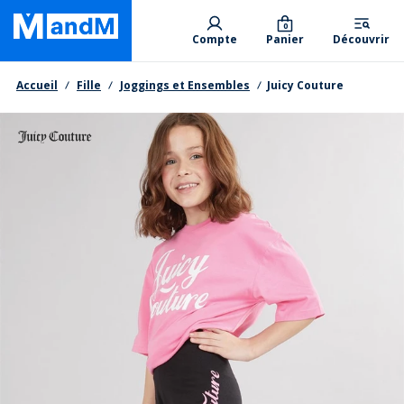
Skip
Primary departments
to
0
Compte
Panier
Découvrir
main
content
Fil d'Ariane
Accueil
Fille
Joggings et Ensembles
Juicy Couture