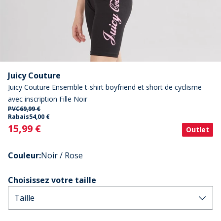
Juicy Couture
Juicy Couture Ensemble t-shirt boyfriend et short de cyclisme
avec inscription Fille Noir
PVC
69,99 €
Rabais
54,00 €
Current
15,99 €
Outlet
Couleur
:
Noir / Rose
Choisissez votre taille