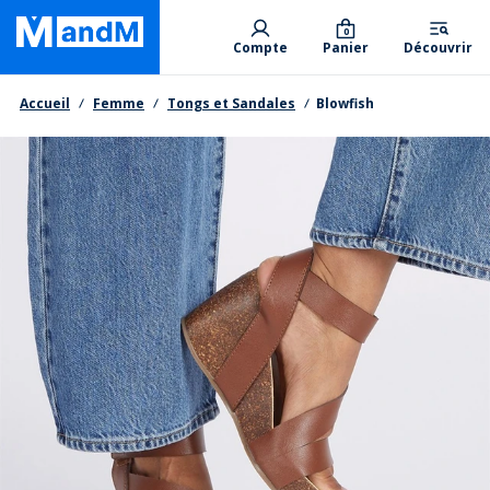
Skip
Primary departments
to
0
Compte
Panier
Découvrir
main
content
Fil d'Ariane
Accueil
Femme
Tongs et Sandales
Blowfish