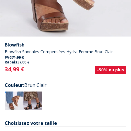
Blowfish
Blowfish Sandales Compensées Hydra Femme Brun Clair
PVC
71,99 €
Rabais
37,00 €
Current
34,99 €
-50% ou plus
Couleur
:
Brun Clair
Choisissez votre taille