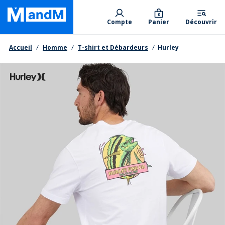
Skip
Primary departments
to
0
Compte
Panier
Découvrir
main
content
Fil d'Ariane
Accueil
Homme
T-shirt et Débardeurs
Hurley