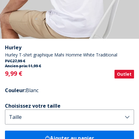
Hurley
Hurley T-shirt graphique Mahi Homme White Traditional
PVC
27,99 €
Ancien prix:
11,99 €
Current
9,99 €
Outlet
Couleur
:
Blanc
Choisissez votre taille
Ajouter au panier