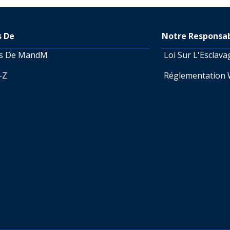
s De
Notre Responsab
os De MandM
Loi Sur L'Esclav
A-Z
Réglementation