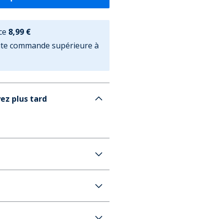
ce
8,99 €
oute commande supérieure à
ez plus tard
onolines Homme Olive/Khaki