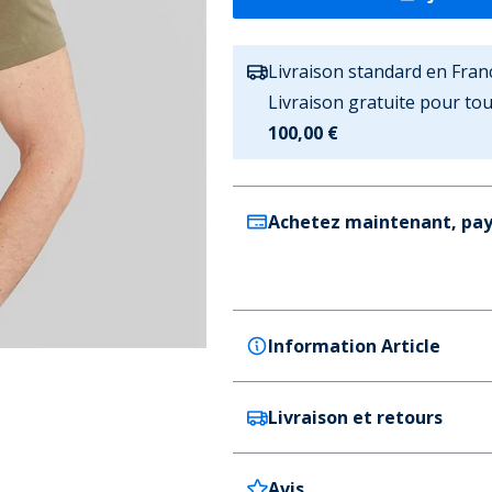
Livraison standard en Fran
Livraison gratuite pour t
100,00 €
Achetez maintenant, pay
Information Article
Livraison et retours
Hurley
Hurley T-shirt graphique Ec
Couleur
Avis