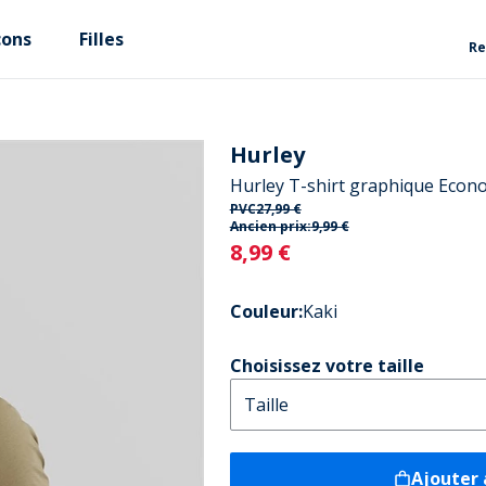
çons
Filles
Re
Hurley
Hurley T-shirt graphique Econ
PVC
27,99 €
Ancien prix:
9,99 €
Current
8,99 €
Couleur
:
Kaki
Choisissez votre taille
Ajouter 