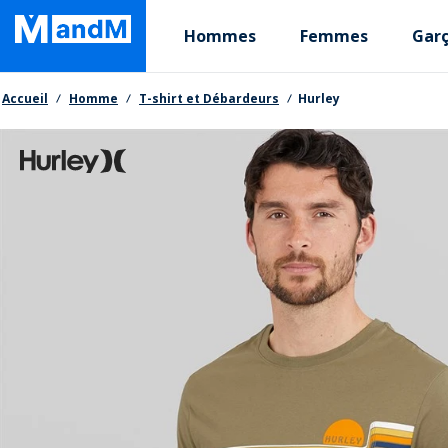
Skip
Primary departments
to
Hommes
Femmes
Gar
main
content
Fil d'Ariane
Accueil
Homme
T-shirt et Débardeurs
Hurley