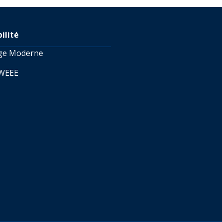
ilité
age Moderne
 WEEE