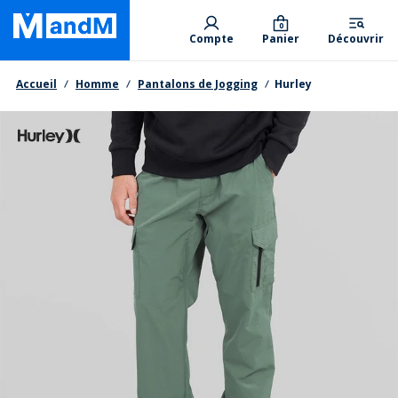
Skip
Primary departments
to
0
Compte
Panier
Découvrir
main
content
Fil d'Ariane
Accueil
Homme
Pantalons de Jogging
Hurley