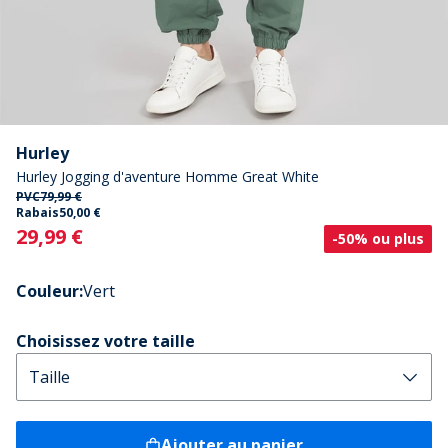
Hurley
Hurley Jogging d'aventure Homme Great White
PVC
79,99 €
Rabais
50,00 €
Current
29,99 €
-50% ou plus
Couleur
:
Vert
Choisissez votre taille
Ajouter au panier