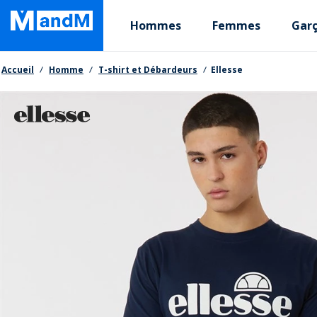
Skip
Primary departments
to
Hommes
Femmes
Gar
main
content
Fil d'Ariane
Accueil
Homme
T-shirt et Débardeurs
Ellesse