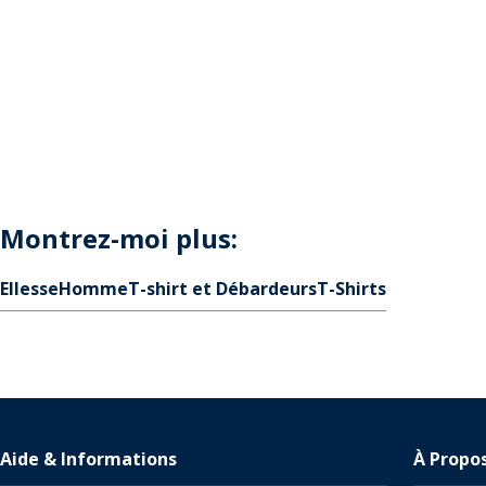
Montrez-moi plus:
Ellesse
Homme
T-shirt et Débardeurs
T-Shirts
Aide & Informations
À Propo