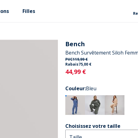
çons
Filles
Re
Bench
Bench Survêtement Siloh Femm
PVC
119,99 €
Rabais
75,00 €
Current
44,99 €
Couleur
:
Bleu
Choisissez votre taille