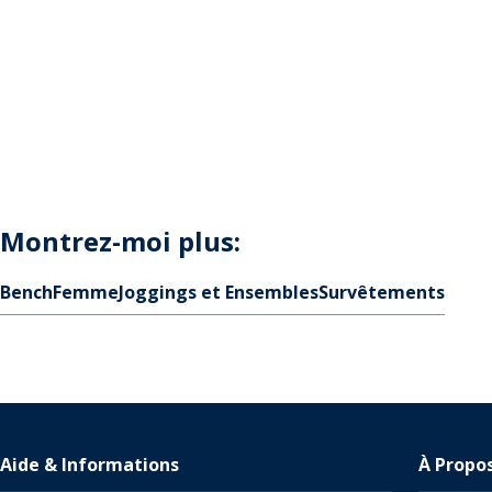
Montrez-moi plus:
Bench
Femme
Joggings et Ensembles
Survêtements
Aide & Informations
À Propo