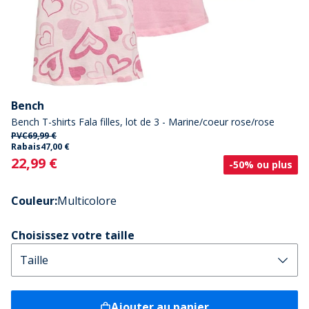
Bench
Bench T-shirts Fala filles, lot de 3 - Marine/coeur rose/rose
PVC
69,99 €
Rabais
47,00 €
Current
22,99 €
-50% ou plus
Couleur
:
Multicolore
Choisissez votre taille
Ajouter au panier