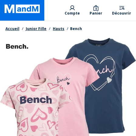
Skip
Primary departments
to
0
Compte
Panier
Découvrir
main
content
Fil d'Ariane
Accueil
Junior Fille
Hauts
Bench