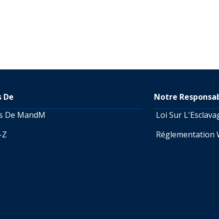
s De
Notre Responsab
os De MandM
Loi Sur L'Esclav
A-Z
Réglementation