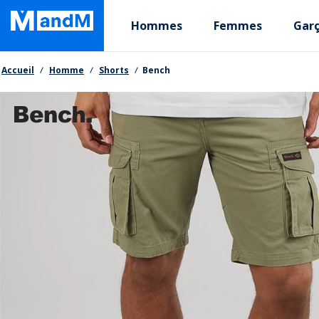
Skip
Primary departments
to
Hommes
Femmes
Gar
main
content
Fil d'Ariane
Accueil
Homme
Shorts
Bench