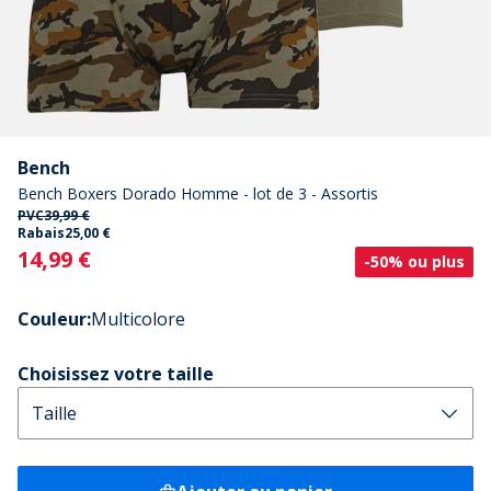
Bench
Bench Boxers Dorado Homme - lot de 3 - Assortis
PVC
39,99 €
Rabais
25,00 €
Current
14,99 €
-50% ou plus
Couleur
:
Multicolore
Choisissez votre taille