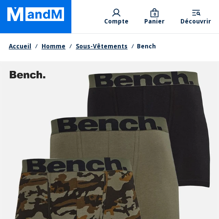
Skip
Primary departments
to
0
Compte
Panier
Découvrir
main
content
Fil d'Ariane
Accueil
Homme
Sous-Vêtements
Bench