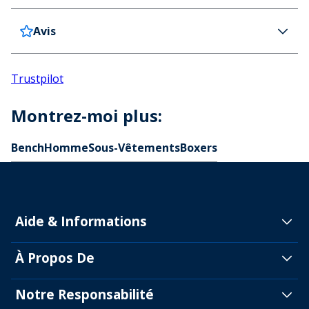
Bench Boxers Dorado Homme - lot de 3 - Assortis
Couleur
Avis
France
8,99€ (GRATUITE dès 100 € d'achat)
Multicolore
La livraison s’effectue dans les 4 jours
Détail d'article
Belgique
7,99€ (GRATUITE dès 100 € d'achat)
Ceinture élastique de marque.
Trustpilot
La livraison s’effectue dans les 4 jours
95% coton 5% elasthanne.
Delivery Information
Lavage en machine à 30 degrés.
A l'exception des jours fériés où les délais de livraison peuvent être
Montrez-moi plus:
plus longs.
Instructions spéciales
Returns
Code
Bench
Homme
Sous-Vêtements
Boxers
EN30762
Vous pouvez acheter une étiquette de retour au
prix de 10,99 € pour la France et de 12,99 € pour la
Belgique sur notre portail de retour. Vous pouvez
également vistez notre
portail de retours
pour en
Aide & Informations
savoir plus sur les démarches à suivre et la facilité
À Propos De
de retour.
Notre Responsabilité