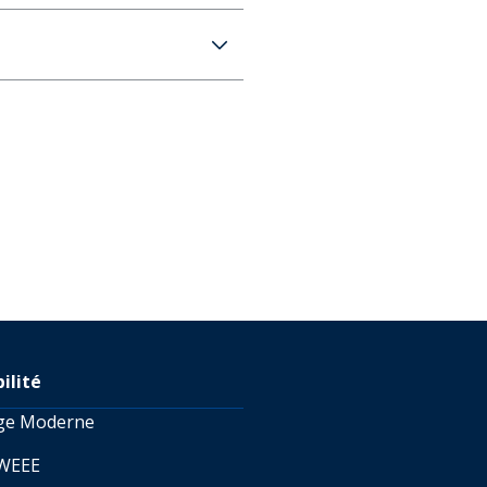
e Turquoise/Aqua
RATUITE dès 100 € d'achat)
s 4 jours
RATUITE dès 100 € d'achat)
s 4 jours
lais de livraison peuvent être plus
uette de retour au prix de
12,99 € pour la Belgique sur
s pouvez également vistez
 en savoir plus sur les
té de retour.
ilité
age Moderne
 WEEE