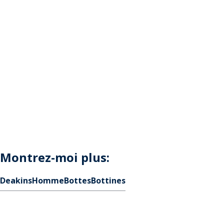
Montrez-moi plus:
Deakins
Homme
Bottes
Bottines