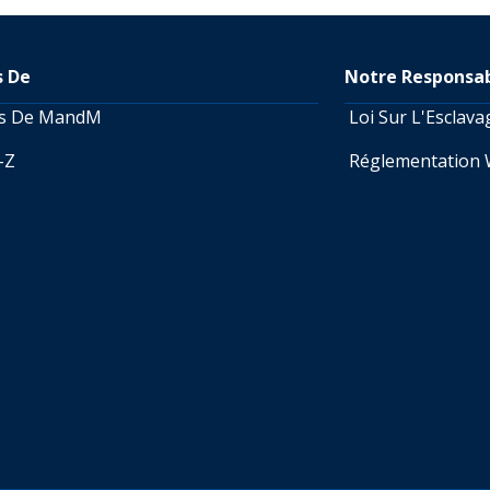
s De
Notre Responsab
os De MandM
Loi Sur L'Esclav
A-Z
Réglementation