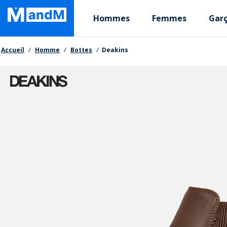
Skip
Primary departments
to
Hommes
Femmes
Gar
main
content
Fil d'Ariane
Accueil
Homme
Bottes
Deakins