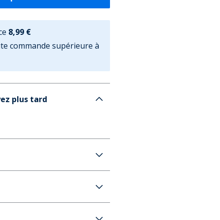
ce
8,99 €
oute commande supérieure à
ez plus tard
mme Marron Moyen