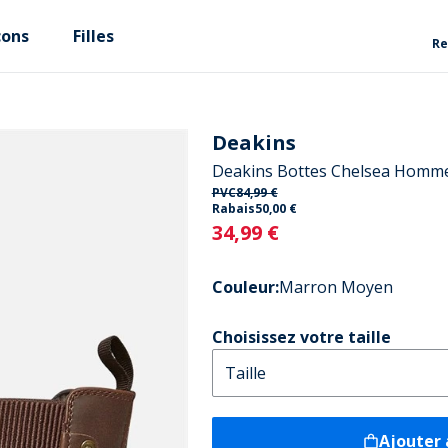
çons
Filles
Re
Deakins
Deakins Bottes Chelsea Hom
PVC
84,99 €
Rabais
50,00 €
Current
34,99 €
Couleur
:
Marron Moyen
Choisissez votre taille
Ajouter 