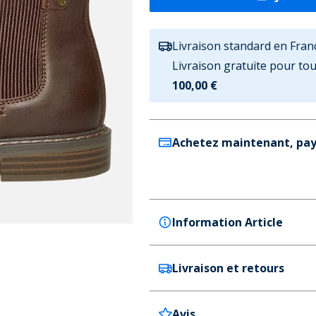
Livraison standard en Fran
Livraison gratuite pour t
100,00 €
Achetez maintenant, pay
Information Article
Livraison et retours
Deakins
Deakins Bottes Chelsea Ho
Couleur
Avis