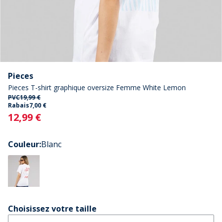
Pieces
Pieces T-shirt graphique oversize Femme White Lemon
PVC
19,99 €
Rabais
7,00 €
Current
12,99 €
Couleur
:
Blanc
Choisissez votre taille