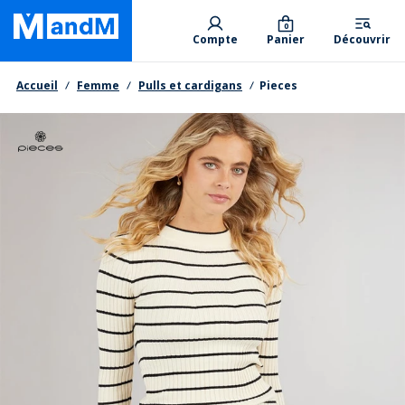
Skip
Primary departments
to
0
Compte
Panier
Découvrir
main
content
Fil d'Ariane
Accueil
Femme
Pulls et cardigans
Pieces