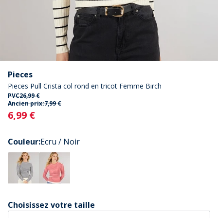
Pieces
Pieces Pull Crista col rond en tricot Femme Birch
PVC
26,99 €
Ancien prix:
7,99 €
Current
6,99 €
Couleur
:
Ecru / Noir
Choisissez votre taille