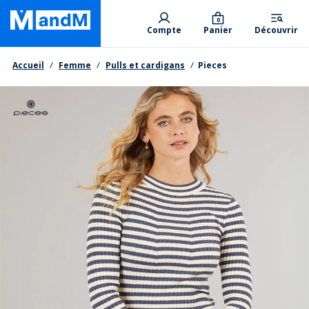
Skip
Primary departments
to
0
Compte
Panier
Découvrir
main
content
Fil d'Ariane
Accueil
Femme
Pulls et cardigans
Pieces