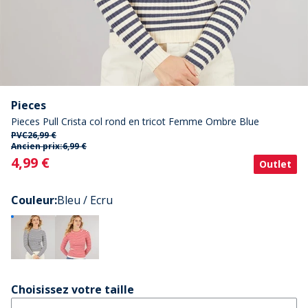
Pieces
Pieces Pull Crista col rond en tricot Femme Ombre Blue
PVC
26,99 €
Ancien prix:
6,99 €
Current
4,99 €
Outlet
Couleur
:
Bleu / Ecru
Choisissez votre taille