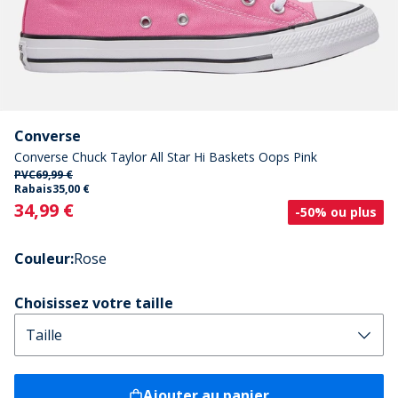
Converse
Converse Chuck Taylor All Star Hi Baskets Oops Pink
PVC
69,99 €
Rabais
35,00 €
Current
34,99 €
-50% ou plus
Couleur
:
Rose
Choisissez votre taille
Ajouter au panier