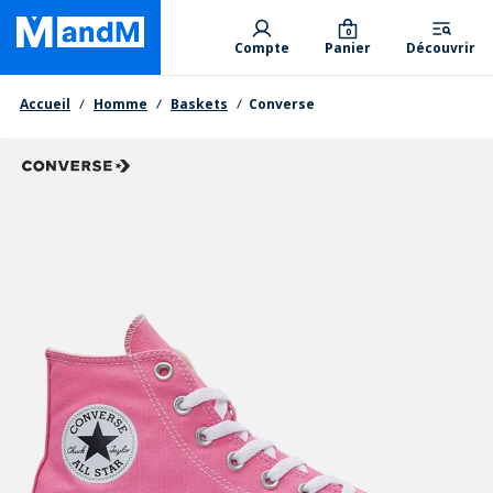
Skip
Primary departments
to
0
Compte
Panier
Découvrir
main
content
Fil d'Ariane
Accueil
Homme
Baskets
Converse