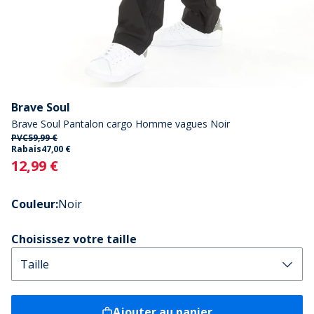
Brave Soul
Brave Soul Pantalon cargo Homme vagues Noir
PVC
59,99 €
Rabais
47,00 €
Current
12,99 €
Couleur
:
Noir
Choisissez votre taille
Ajouter au panier