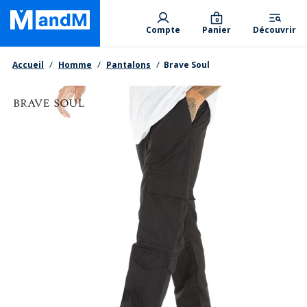
Skip
Primary departments
to
0
Compte
Panier
Découvrir
main
content
Fil d'Ariane
Accueil
Homme
Pantalons
Brave Soul