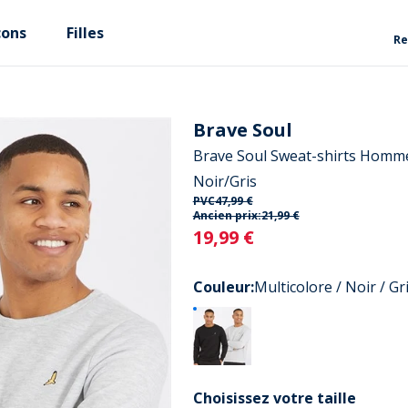
çons
Filles
Re
Brave Soul
Brave Soul Sweat-shirts Homm
Noir/Gris
PVC
47,99 €
Ancien prix:
21,99 €
Current
19,99 €
Couleur
:
Multicolore / Noir / Gr
Choisissez votre taille