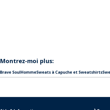
Montrez-moi plus:
Brave Soul
Homme
Sweats à Capuche et Sweatshirts
Swe