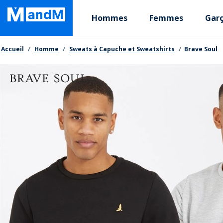
Skip
Primary departments
to
Hommes
Femmes
Gar
main
content
Fil d'Ariane
Accueil
Homme
Sweats à Capuche et Sweatshirts
Brave Soul