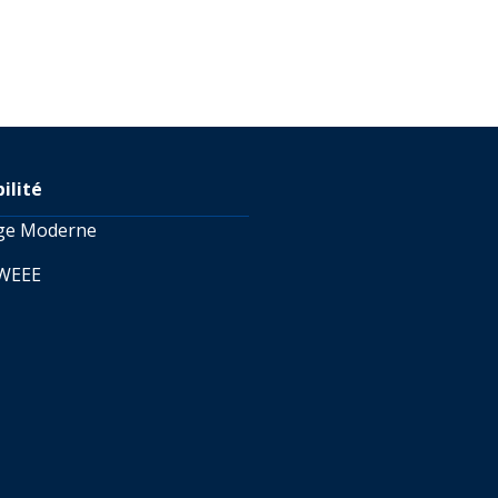
ilité
age Moderne
 WEEE