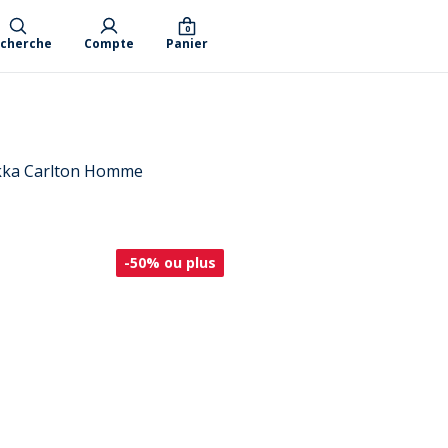
0
cherche
Compte
Panier
kka Carlton Homme
-50% ou plus