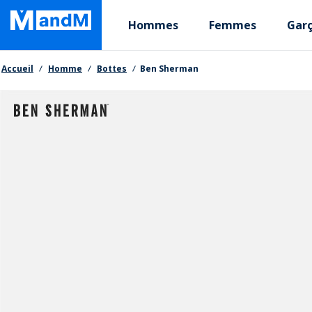
Skip
Primary departments
to
Hommes
Femmes
Gar
main
content
Fil d'Ariane
Accueil
Homme
Bottes
Ben Sherman