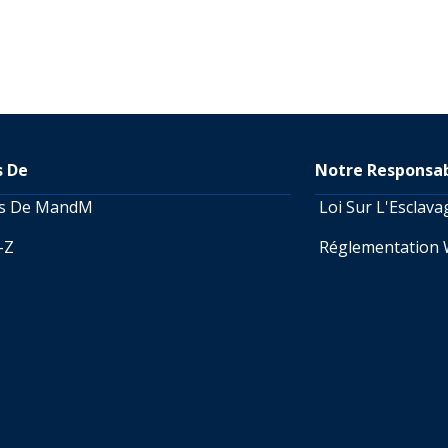
s De
Notre Responsab
os De MandM
Loi Sur L'Esclav
A-Z
Réglementation