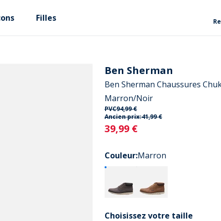
çons
Filles
Re
Ben Sherman
Ben Sherman Chaussures Chu
Marron/Noir
PVC
94,99 €
Ancien prix:
41,99 €
Current
39,99 €
Couleur
:
Marron
Choisissez votre taille