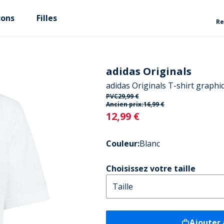
çons
Filles
Re
adidas Originals
adidas Originals T-shirt graph
PVC
29,99 €
Ancien prix:
16,99 €
Current
12,99 €
Couleur
:
Blanc
Choisissez votre taille
Ajouter 