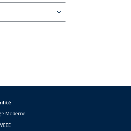
phique à petit logo Homme
RATUITE dès 100 € d'achat)
s 4 jours
RATUITE dès 100 € d'achat)
s 4 jours
lais de livraison peuvent être plus
uette de retour au prix de
12,99 € pour la Belgique sur
s pouvez également vistez
 en savoir plus sur les
té de retour.
ilité
age Moderne
 WEEE