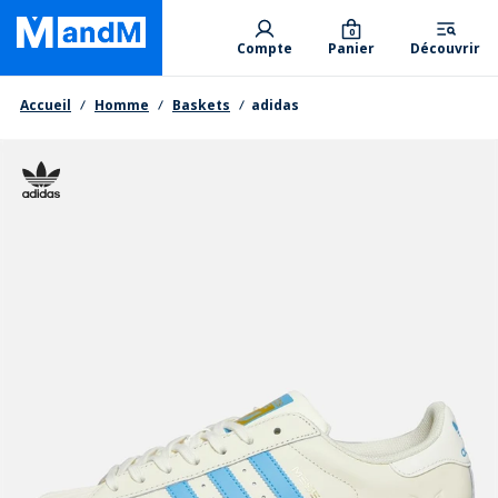
Skip
Primary departments
to
0
Compte
Panier
Découvrir
main
content
Fil d'Ariane
Accueil
Homme
Baskets
adidas