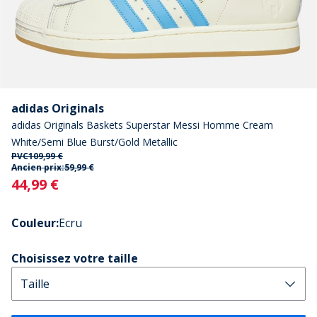
adidas Originals
adidas Originals Baskets Superstar Messi Homme Cream
White/Semi Blue Burst/Gold Metallic
PVC
109,99 €
Ancien prix:
59,99 €
Current
44,99 €
Couleur
:
Ecru
Choisissez votre taille