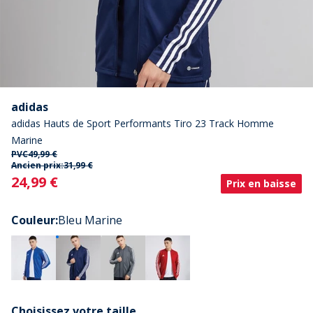
adidas
adidas Hauts de Sport Performants Tiro 23 Track Homme
Marine
PVC
49,99 €
Ancien prix:
31,99 €
Current
24,99 €
Prix en baisse
Couleur
:
Bleu Marine
Choisissez votre taille