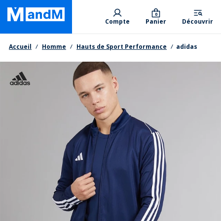
Skip
Primary departments
to
0
Compte
Panier
Découvrir
main
content
Fil d'Ariane
Accueil
Homme
Hauts de Sport Performance
adidas