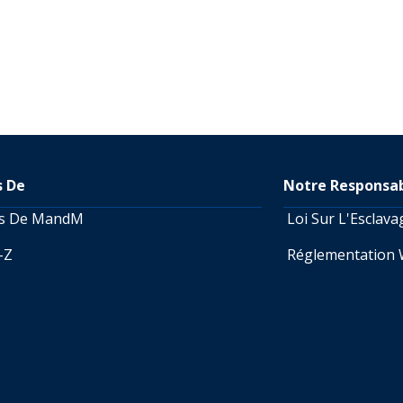
s De
Notre Responsab
os De MandM
Loi Sur L'Esclav
A-Z
Réglementation