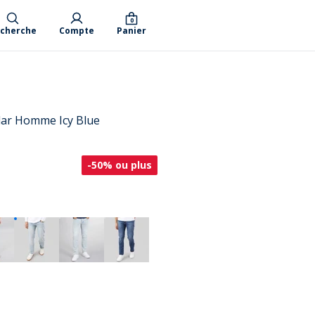
0
cherche
Compte
Panier
lar Homme Icy Blue
-50% ou plus