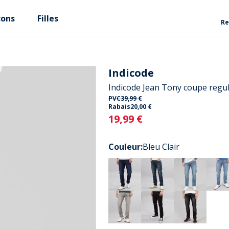
çons
Filles
Re
Indicode
Indicode Jean Tony coupe regu
PVC
39,99 €
Rabais
20,00 €
Current
19,99 €
Couleur
:
Bleu Clair