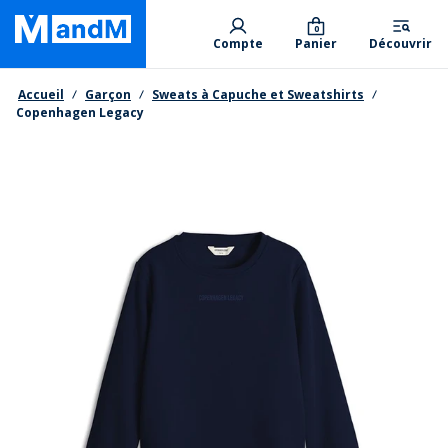
Skip
Primary departments
to
0
Compte
Panier
Découvrir
main
content
Fil d'Ariane
Accueil
Garçon
Sweats à Capuche et Sweatshirts
Copenhagen Legacy