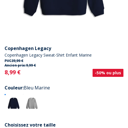
Copenhagen Legacy
Copenhagen Legacy Sweat-Shirt Enfant Marine
PVC
39,99 €
Ancien prix:
9,99 €
Current
8,99 €
-50% ou plus
Couleur
:
Bleu Marine
Choisissez votre taille