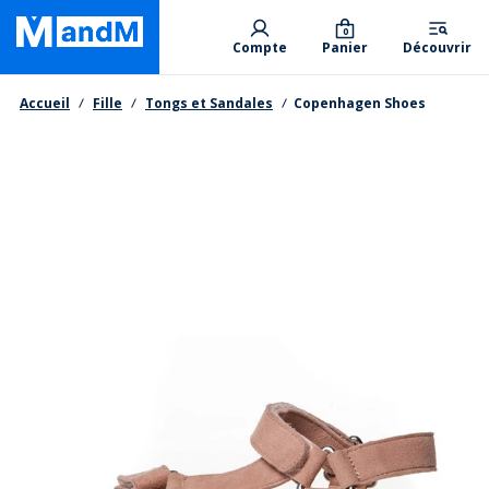
Skip
Primary departments
to
0
Compte
Panier
Découvrir
main
content
Fil d'Ariane
Accueil
Fille
Tongs et Sandales
Copenhagen Shoes