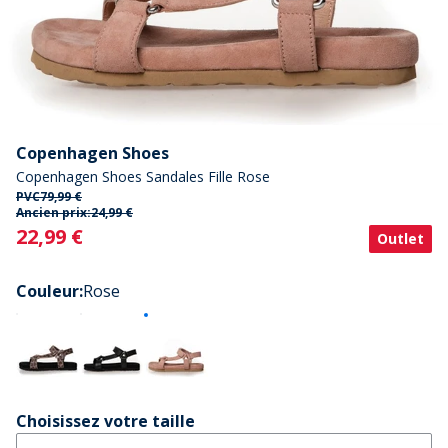
Copenhagen Shoes
Copenhagen Shoes Sandales Fille Rose
PVC
79,99 €
Ancien prix:
24,99 €
Current
22,99 €
Outlet
Couleur
:
Rose
Choisissez votre taille