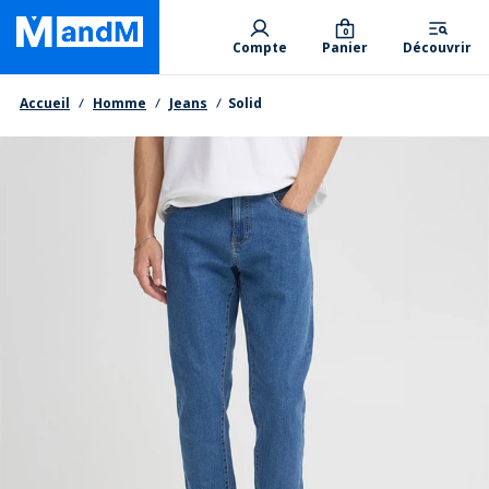
Skip
Primary departments
to
0
Compte
Panier
Découvrir
main
content
Fil d'Ariane
Accueil
Homme
Jeans
Solid