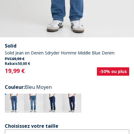
Solid
Solid Jean en Denim Sdryder Homme Middle Blue Denim
PVC
69,99 €
Rabais
50,00 €
Current
19,99 €
-50% ou plus
Couleur
:
Bleu Moyen
Choisissez votre taille